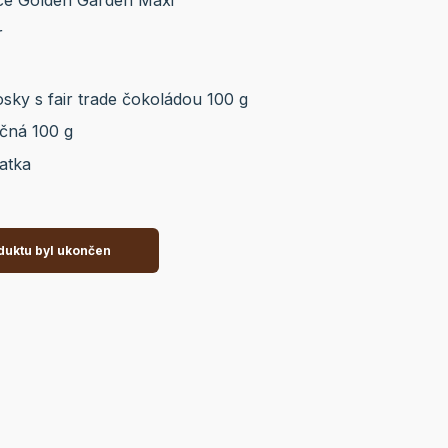
ce Golden Garden Maxi
r
ky s fair trade čokoládou 100 g
éčná 100 g
atka
duktu byl ukončen