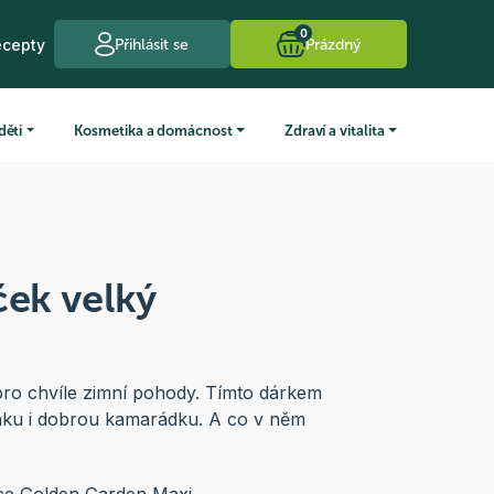
0
ecepty
Přihlásit se
Prázdný
děti
Kosmetika a domácnost
Zdraví a vitalita
ček velký
pro chvíle zimní pohody. Tímto dárkem
nku i dobrou kamarádku. A co v něm