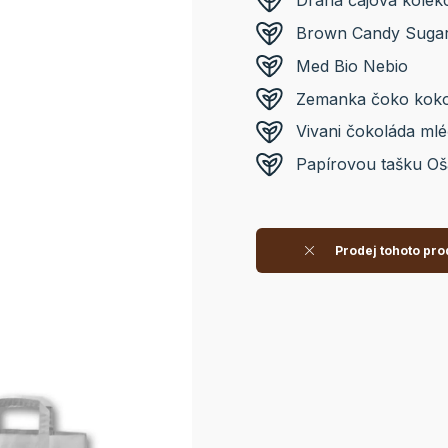
Drana čajová kolek
Brown Candy Suga
Med Bio Nebio
Zemanka čoko kokos
Vivani čokoláda ml
Papírovou tašku Oš
Prodej tohoto pro