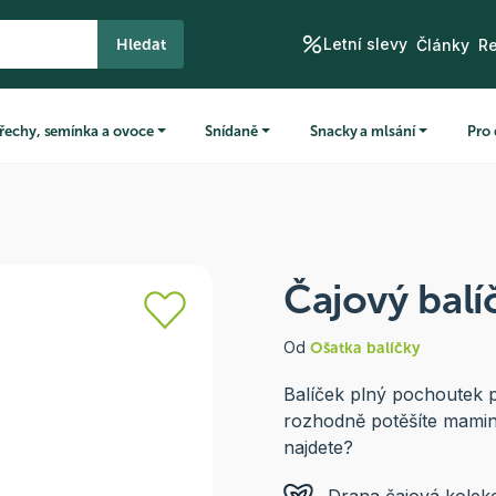
Letní slevy
Hledat
Články
R
řechy, semínka a ovoce
Snídaně
Snacky a mlsání
Pro 
Čajový balí
Od
Ošatka balíčky
Balíček plný pochoutek 
rozhodně potěšíte mami
najdete?