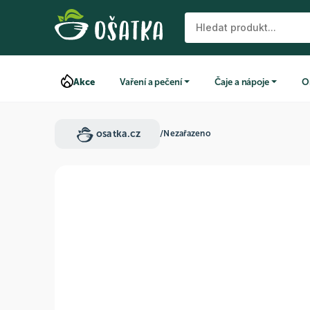
Akce
Vaření a pečení
Čaje a nápoje
O
osatka.cz
/
Nezařazeno