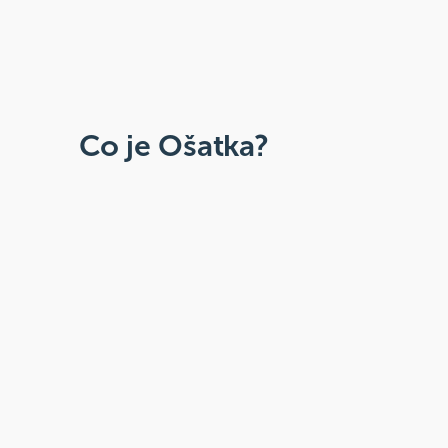
Co je Ošatka?
Dobré, zdravé, přírodní
Široká paleta oblíbených produktů od
více než 100 ověřených značek.