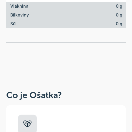
Vláknina
0 g
Bílkoviny
0 g
Sůl
0 g
Co je Ošatka?