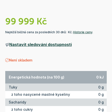
99 999 Kč
Nejnižší běžná cena za posledních 30 dnů: Kč.
Historie ceny
.
Nastavit sledování dostupnosti
Není skladem
Energetická hodnota (na 100 g)
0 kJ
Tuky
0 g
z toho nasycené mastné kyseliny
0 g
Sacharidy
0 g
z toho cukry
0 g