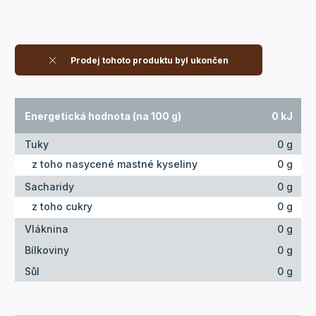
Prodej tohoto produktu byl ukončen
Energetická hodnota (na 100 g)
0 kJ
Tuky
0 g
z toho nasycené mastné kyseliny
0 g
Sacharidy
0 g
z toho cukry
0 g
Vláknina
0 g
Bílkoviny
0 g
Sůl
0 g