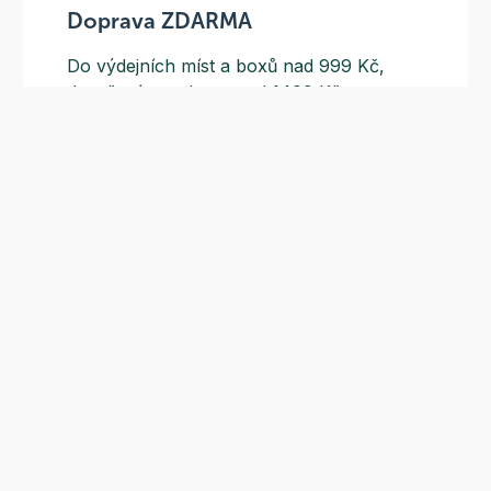
Doprava ZDARMA
Do výdejních míst a boxů nad 999 Kč,
doručení na adresu nad 1499 Kč.
Slevové akce
Tematické kampaně a kampaně s
dodavateli - pravidelně, každý měsíc.