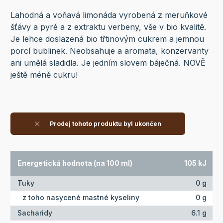
Lahodná a voňavá limonáda vyrobená z meruňkové
šťávy a pyré a z extraktu verbeny, vše v bio kvalitě.
Je lehce doslazená bio třtinovým cukrem a jemnou
porcí bublinek. Neobsahuje a aromata, konzervanty
ani umělá sladidla. Je jedním slovem báječná. NOVĚ
ještě méně cukru!
Prodej tohoto produktu byl ukončen
Energetická hodnota (na 100 ml)
105 kJ
Tuky
0 g
z toho nasycené mastné kyseliny
0 g
Sacharidy
6.1 g