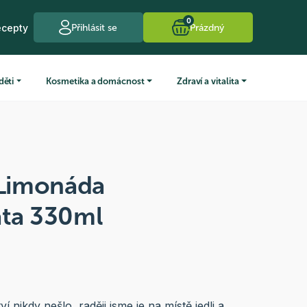
0
ecepty
Přihlásit se
Prázdný
děti
Kosmetika a domácnost
Zdraví a vitalita
Limonáda
áta 330ml
í nikdy nešlo, raději jsme je na místě jedli a