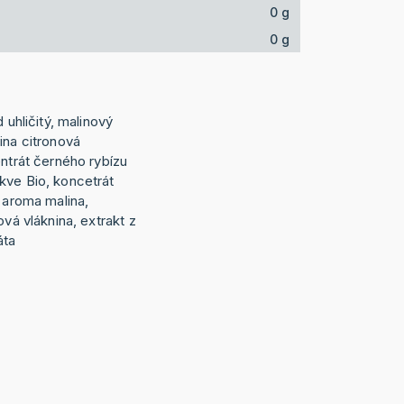
0 g
0 g
 uhličitý, malinový
ina citronová
entrát černého rybízu
kve Bio, koncetrát
í aroma malina,
ová vláknina, extrakt z
áta