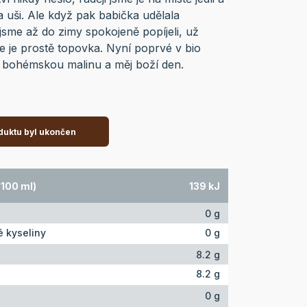
 uši. Ale když pak babička udělala
jsme až do zimy spokojeně popíjeli, už
le je prostě topovka. Nyní poprvé v bio
ej bohémskou malinu a měj boží den.
duktu byl ukončen
 100 ml)
139 kJ
0 g
 kyseliny
0 g
8.2 g
8.2 g
0 g