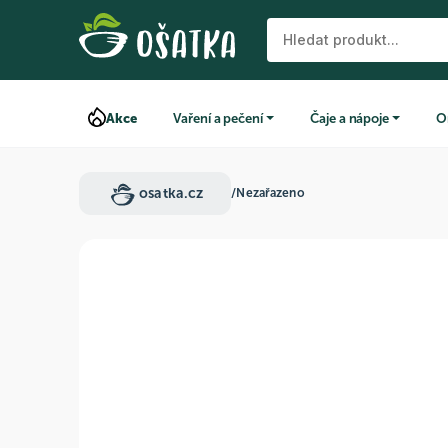
Akce
Vaření a pečení
Čaje a nápoje
O
osatka.cz
/
Nezařazeno