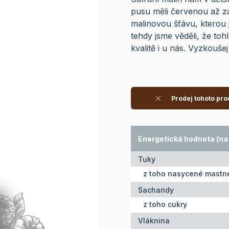
pusu měli červenou až za
malinovou šťávu, kterou 
tehdy jsme věděli, že toh
kvalitě i u nás. Vyzkouš
Prodej tohoto pro
Energetická hodnota (na
Tuky
z toho nasycené mastné
Sacharidy
z toho cukry
Vláknina