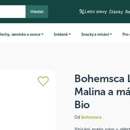
Letní slevy
Hledat
Články
R
řechy, semínka a ovoce
Snídaně
Snacky a mlsání
Pro 
Bohemsca 
Malina a m
Bio
Od
Bohemsca
Sbírání malin nám v dětstv