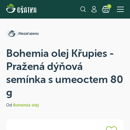
0
/
Nezařazeno
Bohemia olej Křupies -
Pražená dýňová
semínka s umeoctem 80
g
Od
Bohemia olej