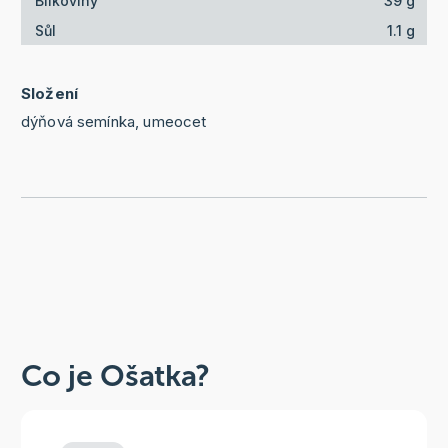
Bílkoviny
39 g
Sůl
1.1 g
Složení
dýňová semínka, umeocet
Co je Ošatka?