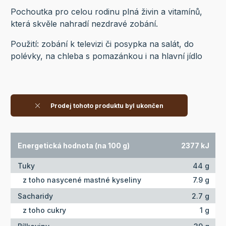
Pochoutka pro celou rodinu plná živin a vitamínů,
která skvěle nahradí nezdravé zobání.
Použití: zobání k televizi či posypka na salát, do
polévky, na chleba s pomazánkou i na hlavní jídlo
Prodej tohoto produktu byl ukončen
Energetická hodnota (na 100 g)
2377 kJ
Tuky
44 g
z toho nasycené mastné kyseliny
7.9 g
Sacharidy
2.7 g
z toho cukry
1 g