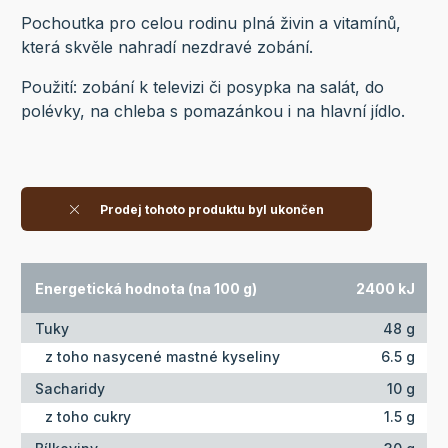
Pochoutka pro celou rodinu plná živin a vitamínů,
která skvěle nahradí nezdravé zobání.
Použití: zobání k televizi či posypka na salát, do
polévky, na chleba s pomazánkou i na hlavní jídlo.
Prodej tohoto produktu byl ukončen
Energetická hodnota (na 100 g)
2400 kJ
Tuky
48 g
z toho nasycené mastné kyseliny
6.5 g
Sacharidy
10 g
z toho cukry
1.5 g