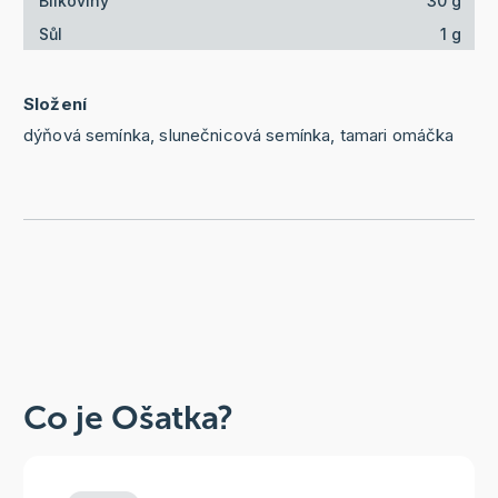
Bílkoviny
30 g
Sůl
1 g
Složení
dýňová semínka, slunečnicová semínka, tamari omáčka
Co je Ošatka?