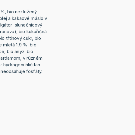
%, bio neztužený
 olej a kakaové máslo v
gátor: slunečnicový
itronová), bio kukuřičná
o třtinový cukr, bio
e mletá 1,9 %, bio
ce, bio anýz, bio
o kardamom, v různém
a: hydrogenuhličitan
a neobsahuje fosfáty.