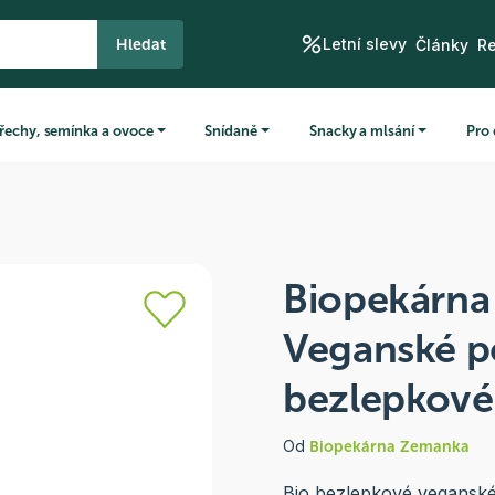
Letní slevy
Hledat
Články
R
řechy, semínka a ovoce
Snídaně
Snacky a mlsání
Pro 
Biopekárn
Veganské p
bezlepkové
Od
Biopekárna Zemanka
Bio bezlepkové veganské