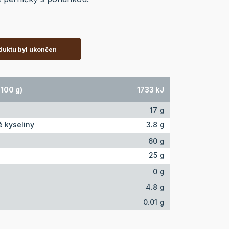
duktu byl ukončen
100 g)
1733 kJ
17 g
 kyseliny
3.8 g
60 g
25 g
0 g
4.8 g
0.01 g