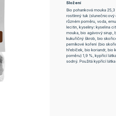
Složení
Bio pohanková mouka 25,3 
rostlinný tuk (slunečnicový
různém poměru, voda, emul
lecitin, kyseliny: kyselina c
mouka, bio agávový sirup, bi
kukuřičný škrob, bio skořic
perníkové koření (bio skoři
hřebíček, bio koriandr, bi
poměru) 1,9 %, kypřící látk
sodný. Použitá kypřící látk