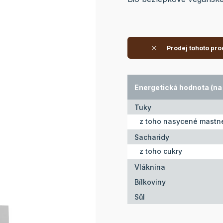
Prodej tohoto pro
Energetická hodnota (na 
Tuky
z toho nasycené mastné
Sacharidy
z toho cukry
Vláknina
Bílkoviny
Sůl