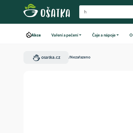
Akce
Vaření a pečení
Čaje a nápoje
O
osatka.cz
/
Nezařazeno