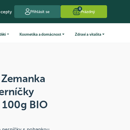
0
ecepty
Přihlásit se
Prázdný
děti
Kosmetika a domácnost
Zdraví a vitalita
a Zemanka
erníčky
 100g BIO
 perníčky s pohankou.