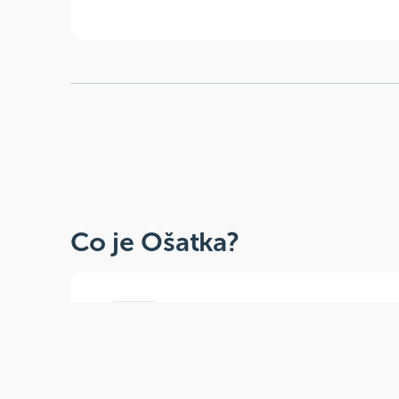
Co je Ošatka?
Dobré, zdravé, přírodní