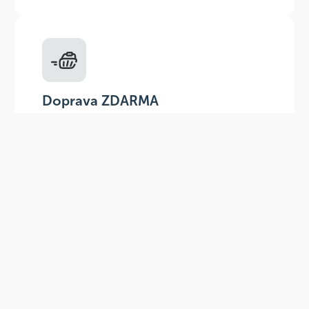
Doprava ZDARMA
Do výdejních míst a boxů nad 999 Kč,
doručení na adresu nad 1499 Kč.
Slevové akce
Tematické kampaně a kampaně s
dodavateli - pravidelně, každý měsíc.