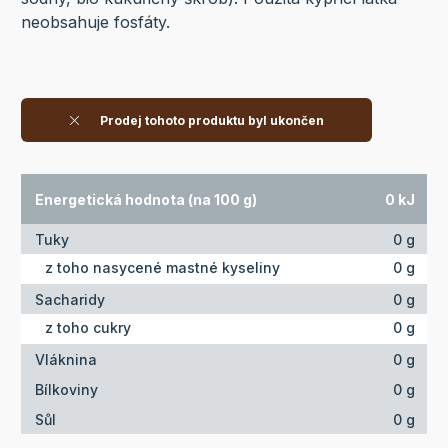
neobsahuje fosfáty.
Prodej tohoto produktu byl ukončen
Energetická hodnota (na 100 g)
0 kJ
Tuky
0 g
z toho nasycené mastné kyseliny
0 g
Sacharidy
0 g
z toho cukry
0 g
Vláknina
0 g
Bílkoviny
0 g
Sůl
0 g