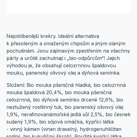
Nejoblíbenější krekry. Ideální alternativa
k přesoleným a smaženým chipsům a jiným slaným
pochutinám. Jsou zajímavým zpestřením na všechny
párty a určitě zachutnají i „bio-odpůrcům“! Jejich
výhodou je, že obsahují celozrnnou špaldovou
mouku, panenský olivový olej a dýňová semínka.
Složení: Bio mouka pšeničná hladká, bio celozrnná
mouka špaldová 20,4%, bio mouka pšeničná
celozrnná, bio dýňové semínko drcené 12,6%, bio
neztužený rostlinný tuk, bio panenský olivový olej
1,9%, nerafinovaná
mořská jedlá sůl 2,5%, bio česnek
sušený 1,9%, bio sójová omáčka, kypřící látka
- vinný kámen (vinan draselný, hydrogenuhličitan
sodný, bio kukuřičný škrob). Použitá kypřící látka