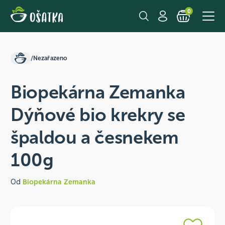
0
/
Nezařazeno
Biopekárna Zemanka
Dýňové bio krekry se
špaldou a česnekem
100g
Od
Biopekárna Zemanka