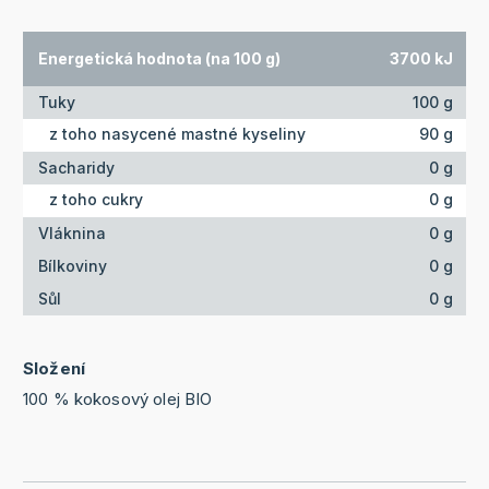
Energetická hodnota (na 100 g)
3700 kJ
Tuky
100 g
z toho nasycené mastné kyseliny
90 g
Sacharidy
0 g
z toho cukry
0 g
Vláknina
0 g
Bílkoviny
0 g
Sůl
0 g
Složení
100 % kokosový olej BIO