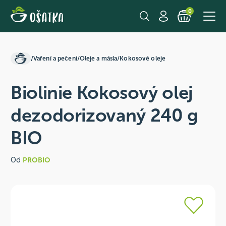
0
/
Vaření a pečení
/
Oleje a másla
/
Kokosové oleje
Biolinie Kokosový olej
dezodorizovaný 240 g
BIO
Od
PROBIO