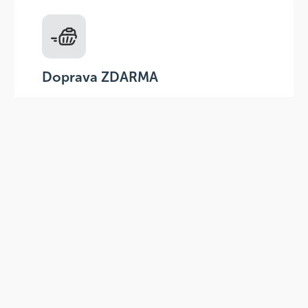
Doprava ZDARMA
Do výdejních míst a boxů nad 999 Kč,
doručení na adresu nad 1499 Kč.
Slevové akce
Tematické kampaně a kampaně s
dodavateli - pravidelně, každý měsíc.