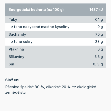
Energetická hodnota (na 100 g)
1437 kJ
Tuky
0.1 g
z toho nasycené mastné kyseliny
0 g
Sacharidy
70 g
z toho cukry
28 g
Vláknina
0 g
Bílkoviny
5.5 g
Sůl
0.13 g
Složení
Pšenice špalda* 80 %, cikorka* 20 % *z ekologické
zemědělství