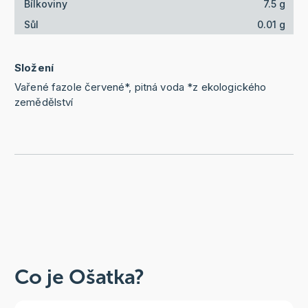
Bílkoviny
7.5 g
Sůl
0.01 g
Složení
Vařené fazole červené*, pitná voda *z ekologického
zemědělství
Co je Ošatka?