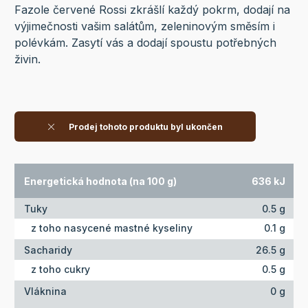
Fazole červené Rossi zkrášlí každý pokrm, dodají na
výjimečnosti vašim salátům, zeleninovým směsím i
polévkám. Zasytí vás a dodají spoustu potřebných
živin.
Prodej tohoto produktu byl ukončen
Energetická hodnota (na 100 g)
636 kJ
Tuky
0.5 g
z toho nasycené mastné kyseliny
0.1 g
Sacharidy
26.5 g
z toho cukry
0.5 g
Vláknina
0 g