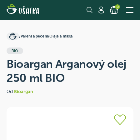
0
/
Vaření a pečení
/
Oleje a másla
BIO
Bioargan Arganový olej
250 ml BIO
Od
Bioargan