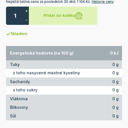
Nejnižší běžná cena za posledních 30 dnů: 1 104 Kč.
Historie ceny
.
+
Přidat do košíku
-
Skladem
Energetická hodnota (na 100 g)
0 kJ
Tuky
0 g
z toho nasycené mastné kyseliny
0 g
Sacharidy
0 g
z toho cukry
0 g
Vláknina
0 g
Bílkoviny
0 g
Sůl
0 g