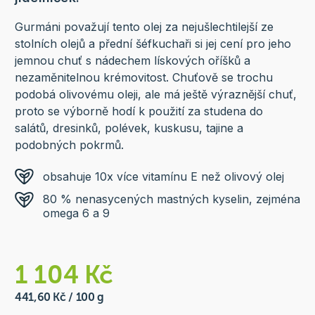
Gurmáni považují tento olej za nejušlechtilejší ze
stolních olejů a přední šéfkuchaři si jej cení pro jeho
jemnou chuť s nádechem lískových oříšků a
nezaměnitelnou krémovitost. Chuťově se trochu
podobá olivovému oleji, ale má ještě výraznější chuť,
proto se výborně hodí k použití za studena do
salátů, dresinků, polévek, kuskusu, tajine a
podobných pokrmů.
obsahuje 10x více vitamínu E než olivový olej
80 % nenasycených mastných kyselin, zejména
omega 6 a 9
1 104 Kč
441,60 Kč / 100 g