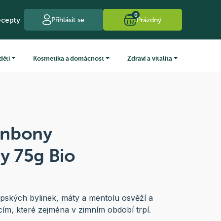
0
ecepty
Přihlásit se
Prázdný
děti
Kosmetika a domácnost
Zdraví a vitalita
onbony
ny 75g Bio
lpských bylinek, máty a mentolu osvěží a
cím, které zejména v zimním období trpí.