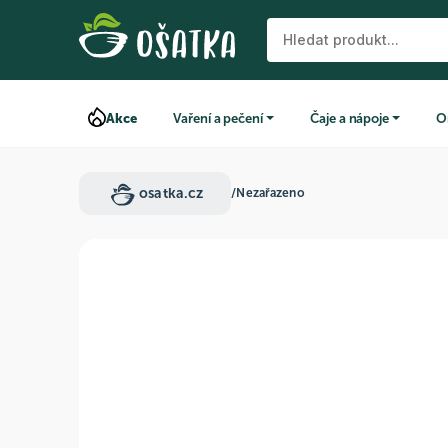
Akce
Vaření a pečení
Čaje a nápoje
O
osatka.cz
/
Nezařazeno