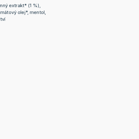
inný extrakt* (1 %),
mátový olej*, mentol,
tví