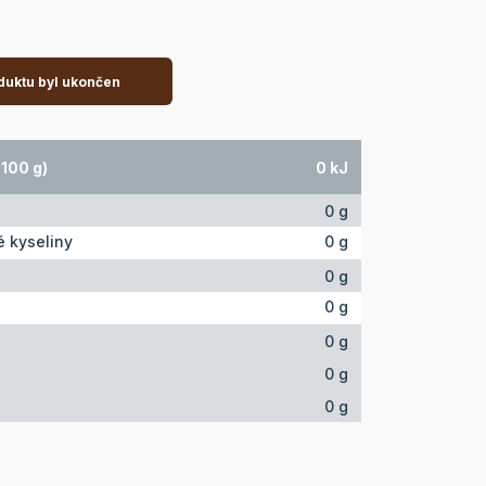
duktu byl ukončen
100 g)
0 kJ
0 g
 kyseliny
0 g
0 g
0 g
0 g
0 g
0 g