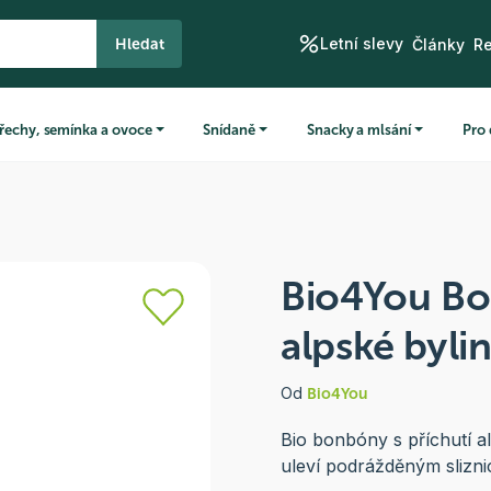
Letní slevy
Hledat
Články
R
řechy, semínka a ovoce
Snídaně
Snacky a mlsání
Pro 
Bio4You B
alpské byli
Od
Bio4You
Bio bonbóny s příchutí a
uleví podrážděným slizni