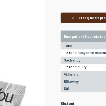
Prodej tohoto pro
Energetická hodnota (na 
Tuky
z toho nasycené mastné
Sacharidy
z toho cukry
Vláknina
Bílkoviny
Sůl
Složení