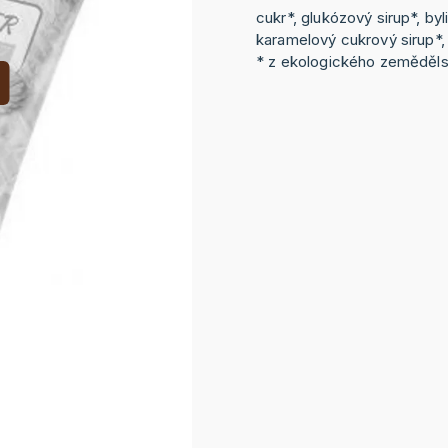
cukr*, glukózový sirup*, byl
karamelový cukrový sirup*, 
* z ekologického zeměděls