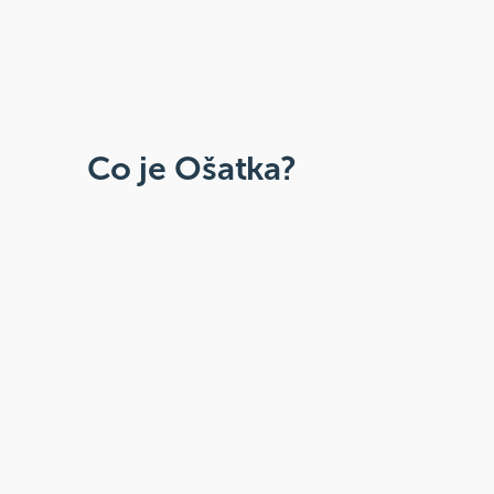
Co je Ošatka?
Dobré, zdravé, přírodní
Široká paleta oblíbených produktů od
více než 100 ověřených značek.