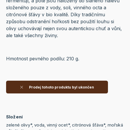
fermentují, a poté jsou naloženy do slaného nálevu
složeného pouze z vody, soli, vinného octa a
citrónové šťávy v bio kvalitě. Díky tradičnímu
způsobu odstranění hořkosti bez použití louhu si
olivy uchovávají nejen svou autentickou chuť a vůni,
ale také všechny živiny.
Hmotnost pevného podílu: 210 g.
Prodej tohoto produktu byl ukončen
Složení
zelené olivy*, voda, vinný ocet*, citrónová šťáva*, mořská