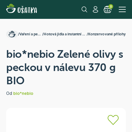
0
/
Vaření a pečení
/
Hotová jídla a instantní směsi
/
Konzervované přílohy
bio*nebio Zelené olivy s
peckou v nálevu 370 g
BIO
Od
bio*nebio