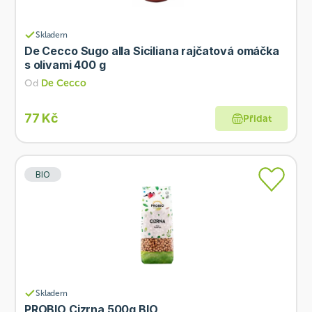
Skladem
De Cecco Sugo alla Siciliana rajčatová omáčka
s olivami 400 g
Od
De Cecco
77 Kč
Přidat
BIO
Skladem
PROBIO Cizrna 500g BIO