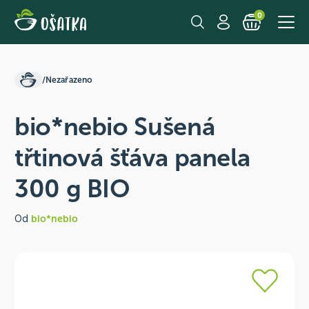
0
/
Nezařazeno
bio*nebio Sušená
třtinová šťáva panela
300 g BIO
Od
bio*nebio