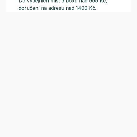
Do výdejních míst a boxů nad 999 Kč,
doručení na adresu nad 1499 Kč.
Slevové akce
Tematické kampaně a kampaně s
dodavateli - pravidelně, každý měsíc.
Odběr novinek