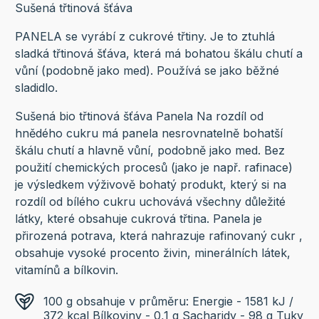
Sušená třtinová šťáva
PANELA se vyrábí z cukrové třtiny. Je to ztuhlá
sladká třtinová šťáva, která má bohatou škálu chutí a
vůní (podobně jako med). Používá se jako běžné
sladidlo.
Sušená bio třtinová šťáva Panela Na rozdíl od
hnědého cukru má panela nesrovnatelně bohatší
škálu chutí a hlavně vůní, podobně jako med. Bez
použití chemických procesů (jako je např. rafinace)
je výsledkem výživově bohatý produkt, který si na
rozdíl od bílého cukru uchovává všechny důležité
látky, které obsahuje cukrová třtina. Panela je
přirozená potrava, která nahrazuje rafinovaný cukr ,
obsahuje vysoké procento živin, minerálních látek,
vitamínů a bílkovin.
100 g obsahuje v průměru: Energie - 1581 kJ /
372 kcal Bílkoviny - 0,1 g Sacharidy - 98 g Tuky