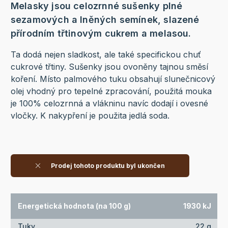
Melasky jsou celozrnné sušenky plné
sezamových a lněných semínek, slazené
přírodním třtinovým cukrem a melasou.
Ta dodá nejen sladkost, ale také specifickou chuť
cukrové třtiny. Sušenky jsou ovoněny tajnou směsí
koření. Místo palmového tuku obsahují slunečnicový
olej vhodný pro tepelné zpracování, použitá mouka
je 100% celozrnná a vlákninu navíc dodají i ovesné
vločky. K nakypření je použita jedlá soda.
Prodej tohoto produktu byl ukončen
Energetická hodnota (na 100 g)
1930 kJ
Tuky
22 g