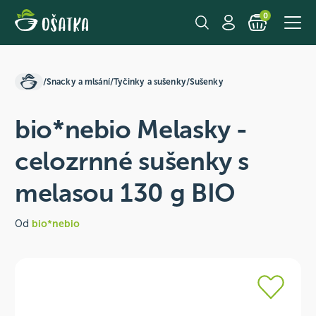
0
/
Snacky a mlsání
/
Tyčinky a sušenky
/
Sušenky
bio*nebio Melasky -
celozrnné sušenky s
melasou 130 g BIO
Od
bio*nebio