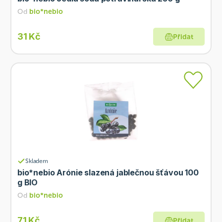
Od
bio*nebio
31 Kč
Přidat
Skladem
bio*nebio Arónie slazená jablečnou šťávou 100
g BIO
Od
bio*nebio
71 Kč
Přidat