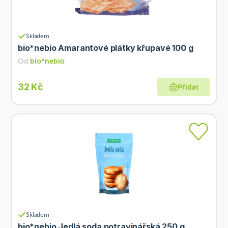
Skladem
bio*nebio Amarantové plátky křupavé 100 g
Od
bio*nebio
32 Kč
Přidat
Skladem
bio*nebio Jedlá soda potravinářská 250 g