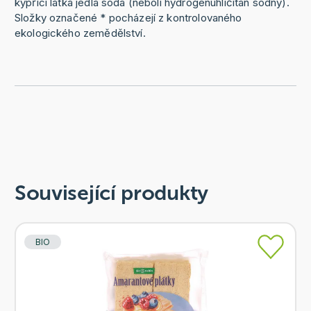
kypřící látka jedlá soda (neboli hydrogenuhličitan sodný).
Složky označené * pocházejí z kontrolovaného
ekologického zemědělství.
Související produkty
BIO