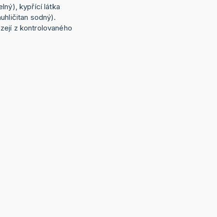
lný), kypřící látka
uhličitan sodný).
zejí z kontrolovaného