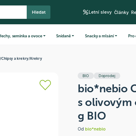
Letní slevy
Hledat
Články
R
řechy, semínka a ovoce
Snídaně
Snacky a mlsání
Pro 
/
Chipsy a krekry
/
Krekry
BIO
Doprodej
bio*nebio C
s olivovým
g BIO
Od
bio*nebio