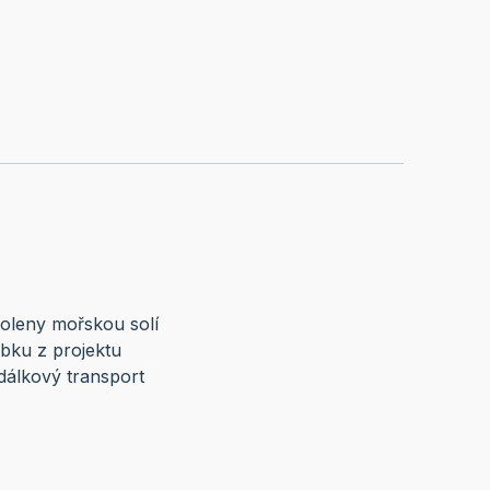
soleny mořskou solí
bku z projektu
dálkový transport