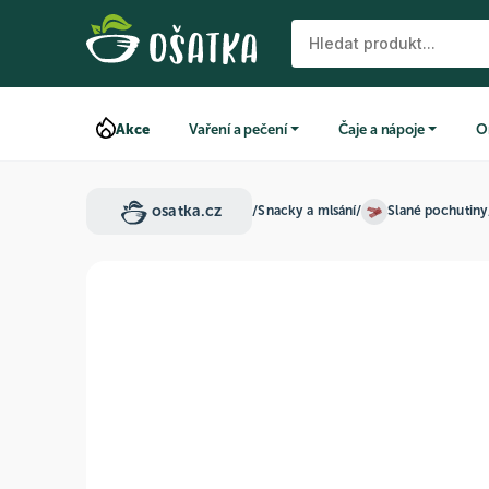
Akce
Vaření a pečení
Čaje a nápoje
O
osatka.cz
/
Snacky a mlsání
/
Slané pochutiny