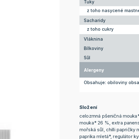
Tuky
z toho nasycené mastné
Sacharidy
z toho cukry
Vláknina
Bílkoviny
Sůl
Alergeny
Obsahuje: obiloviny obs
Složení
celozrnná pšeničná mouka
mouka* 26 %, extra panensk
mořská sůl, chilli papričky 
paprika mletá*, regulátor k