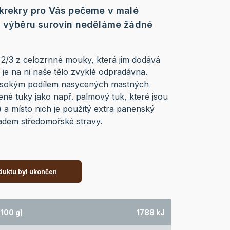
 krekry pro Vás pečeme v malé
i výběru surovin neděláme žádné
2/3 z celozrnné mouky, která jim dodává
 je na ni naše tělo zvyklé odpradávna.
ysokým podílem nasycených mastných
ené tuky jako např. palmový tuk, které jsou
) a místo nich je použitý extra panenský
kladem středomořské stravy.
duktu byl ukončen
100 g)
1788 kJ