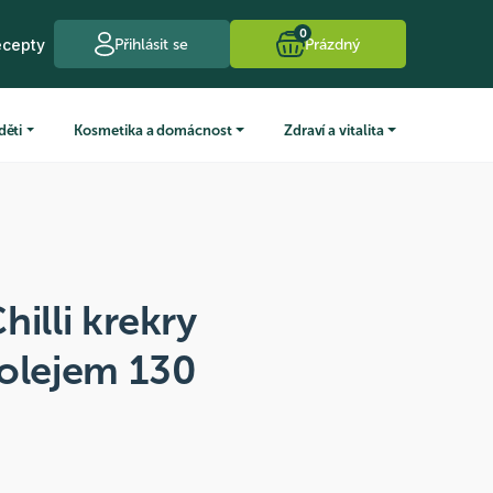
0
ecepty
Přihlásit se
Prázdný
děti
Kosmetika a domácnost
Zdraví a vitalita
hilli krekry
 olejem 130