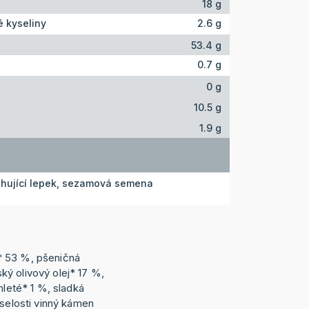
18 g
 kyseliny
2.6 g
53.4 g
0.7 g
0 g
10.5 g
1.9 g
ahující lepek, sezamová semena
* 53 %, pšeničná
ý olivový olej* 17 %,
mleté* 1 %, sladká
yselosti vinný kámen