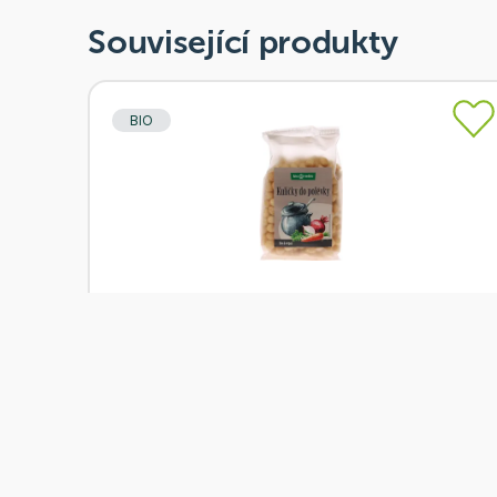
Související produkty
BIO
Skladem
bio*nebio Kuličky do polévky 130g BIO
Od
bio*nebio
58 Kč
Přidat