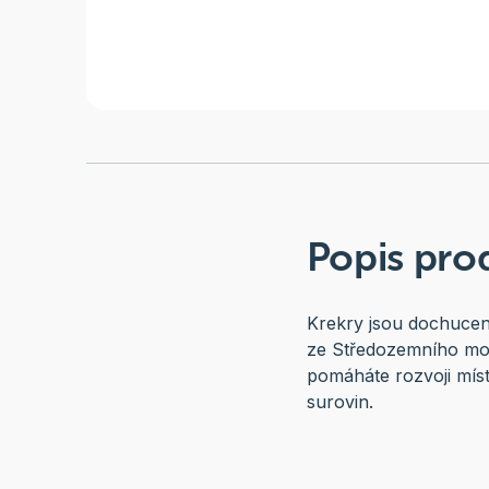
Popis pro
Krekry jsou dochuceny
ze Středozemního moř
pomáháte rozvoji mís
surovin.