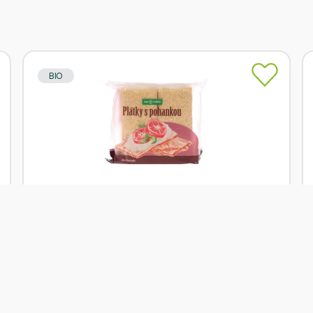
BIO
Skladem
bio*nebio Plátky křupavé s pohankou 100 g BIO
Od
bio*nebio
32 Kč
Přidat