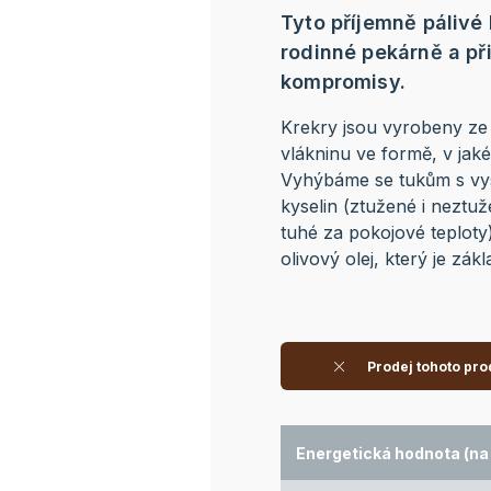
Tyto příjemně pálivé
rodinné pekárně a př
kompromisy.
Krekry jsou vyrobeny ze 
vlákninu ve formě, v jaké
Vyhýbáme se tukům s v
kyselin (ztužené i neztuž
tuhé za pokojové teploty
olivový olej, který je zá
Prodej tohoto pro
Energetická hodnota (na 