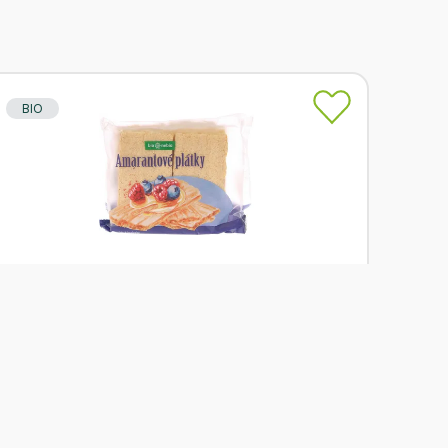
BIO
Skladem
bio*nebio Amarantové plátky křupavé 100 g
Od
bio*nebio
32 Kč
Přidat