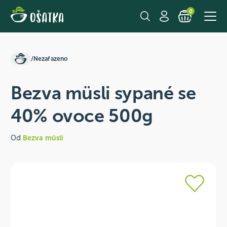
0
/
Nezařazeno
Bezva müsli sypané se
40% ovoce 500g
Od
Bezva müsli