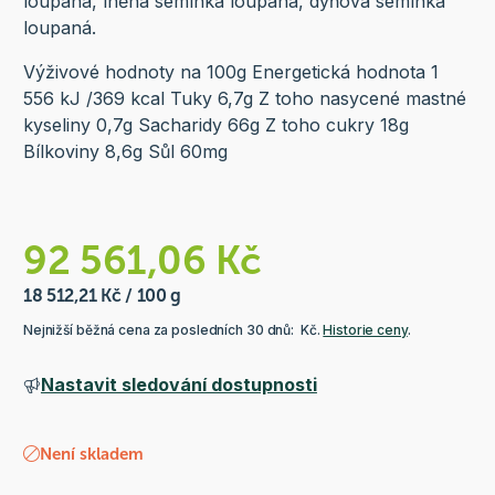
loupaná, lněná semínka loupaná, dýňová semínka
loupaná.
Výživové hodnoty na 100g Energetická hodnota 1
556 kJ /369 kcal Tuky 6,7g Z toho nasycené mastné
kyseliny 0,7g Sacharidy 66g Z toho cukry 18g
Bílkoviny 8,6g Sůl 60mg
92 561,06 Kč
18 512,21 Kč / 100 g
Nejnižší běžná cena za posledních 30 dnů: Kč.
Historie ceny
.
Nastavit sledování dostupnosti
Není skladem