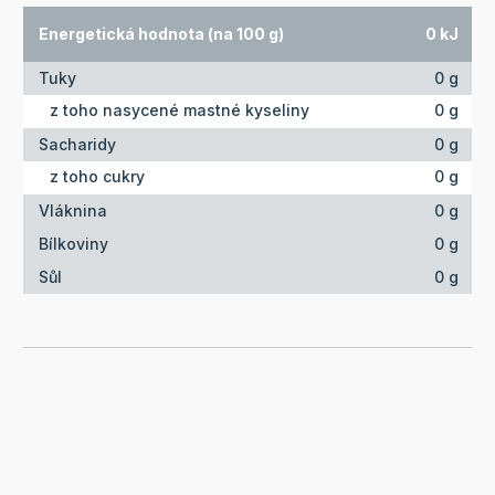
Energetická hodnota (na 100 g)
0 kJ
Tuky
0 g
z toho nasycené mastné kyseliny
0 g
Sacharidy
0 g
z toho cukry
0 g
Vláknina
0 g
Bílkoviny
0 g
Sůl
0 g