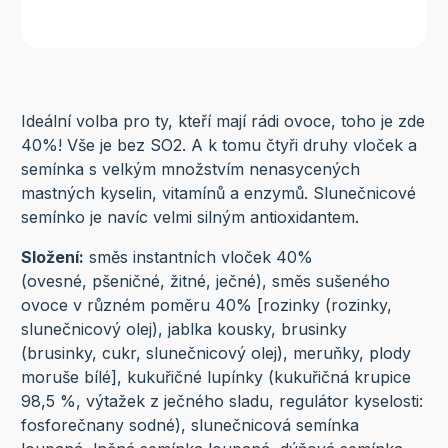
Ideální volba pro ty, kteří mají rádi ovoce, toho je zde
40%! Vše je bez SO2. A k tomu čtyři druhy vloček a
semínka s velkým množstvím nenasycených
mastných kyselin, vitamínů a enzymů. Slunečnicové
semínko je navíc velmi silným antioxidantem.
Složení:
směs instantních vloček 40%
(ovesné, pšeničné, žitné, ječné), směs sušeného
ovoce v různém poměru 40% [rozinky (rozinky,
slunečnicový olej), jablka kousky, brusinky
(brusinky, cukr, slunečnicový olej), meruňky, plody
moruše bílé], kukuřičné lupínky (kukuřičná krupice
98,5 %, výtažek z ječného sladu, regulátor kyselosti:
fosforečnany sodné), slunečnicová semínka