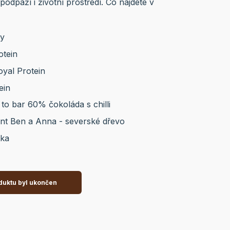
 podpaží i životní prostředí. Co najdete v
ny
otein
yal Protein
ein
 to bar 60% čokoláda s chilli
nt Ben a Anna - severské dřevo
tka
duktu byl ukončen