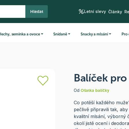
Letní slevy
Hledat
Články
R
řechy, semínka a ovoce
Snídaně
Snacky a mlsání
Pro 
Balíček pro
Od
Ošatka balíčky
Co potěší každého muže? 
pečlivě připravili tak, a
kvalitní mlsání, výborný 
okolí jistě ocení i deodor