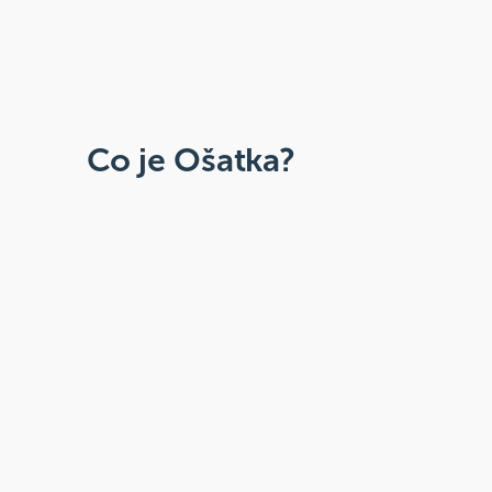
Co je Ošatka?
Dobré, zdravé, přírodní
Široká paleta oblíbených produktů od
více než 100 ověřených značek.