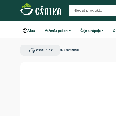
Akce
Vaření a pečení
Čaje a nápoje
O
osatka.cz
/
Nezařazeno