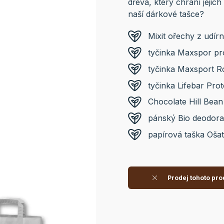
dřeva, který chrání jejich
naší dárkové tašce?
Mixit ořechy z udír
tyčinka Maxspor pr
tyčinka Maxsport Ro
tyčinka Lifebar Prot
Chocolate Hill Bean
pánský Bio deodora
papírová taška Oša
Prodej tohoto pro