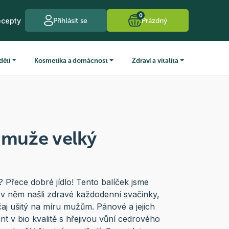
0
ecepty
Přihlásit se
Prázdný
děti
Kosmetika a domácnost
Zdraví a vitalita
 muže velký
Přece dobré jídlo! Tento balíček jsme
by v něm našli zdravé každodenní svačinky,
čaj ušitý na míru mužům. Pánové a jejich
ant v bio kvalitě s hřejivou vůní cedrového