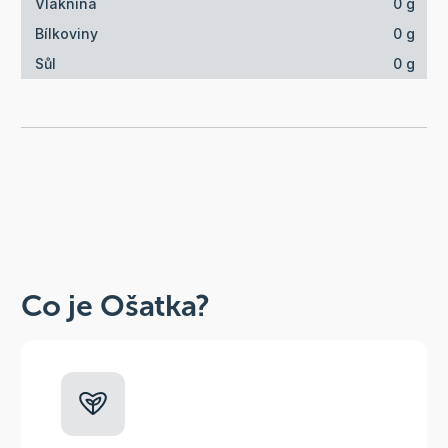
Vláknina
0 g
Bílkoviny
0 g
Sůl
0 g
Co je Ošatka?