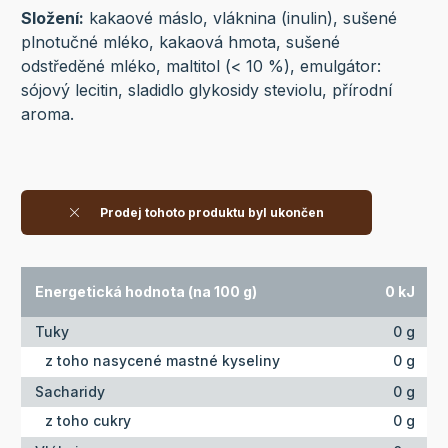
Složení:
kakaové máslo, vláknina (inulin), sušené
plnotučné mléko, kakaová hmota, sušené
odstředěné mléko, maltitol (< 10 %), emulgátor:
sójový lecitin, sladidlo glykosidy steviolu, přírodní
aroma.
Prodej tohoto produktu byl ukončen
Energetická hodnota (na 100 g)
0 kJ
Tuky
0 g
z toho nasycené mastné kyseliny
0 g
Sacharidy
0 g
z toho cukry
0 g