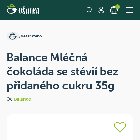
0
/
Nezařazeno
Balance Mléčná
čokoláda se stévií bez
přidaného cukru 35g
Od
Balance