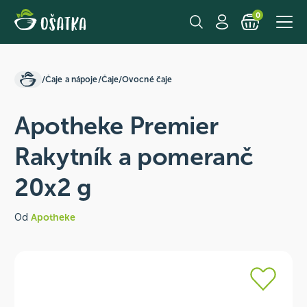
0
/
Čaje a nápoje
/
Čaje
/
Ovocné čaje
Apotheke Premier
Rakytník a pomeranč
20x2 g
Od
Apotheke