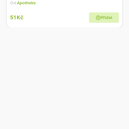
Od
Apotheke
51 Kč
Přidat
Skladem
Apotheke Premier Čaj Sladká hruška s jeřabinou
a stévií 20 x 2 g
Od
Apotheke
63 Kč
Přidat