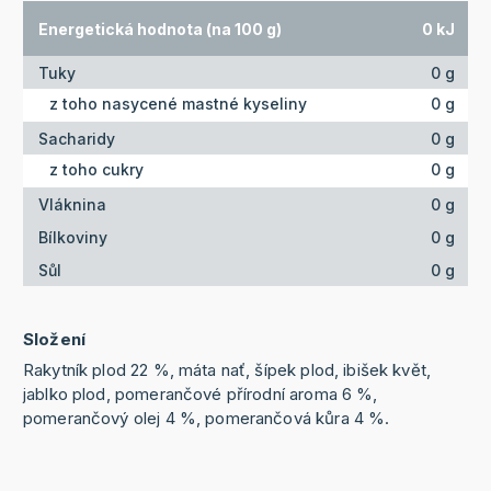
Energetická hodnota (na 100 g)
0 kJ
Tuky
0 g
z toho nasycené mastné kyseliny
0 g
Sacharidy
0 g
z toho cukry
0 g
Vláknina
0 g
Bílkoviny
0 g
Sůl
0 g
Složení
Rakytník plod 22 %, máta nať, šípek plod, ibišek květ,
jablko plod, pomerančové přírodní aroma 6 %,
pomerančový olej 4 %, pomerančová kůra 4 %.