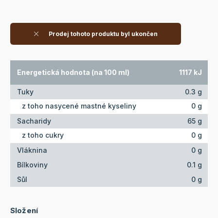
Prodej tohoto produktu byl ukončen
Energetická hodnota (na 100 ml)
1117 kJ
Tuky
0.3 g
z toho nasycené mastné kyseliny
0 g
Sacharidy
65 g
z toho cukry
0 g
Vláknina
0 g
Bílkoviny
0.1 g
Sůl
0 g
Složení