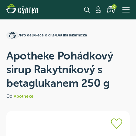
0
/
Pro děti
/
Péče o dítě
/
Dětská lékárnička
Apotheke Pohádkový
sirup Rakytníkový s
betaglukanem 250 g
Od
Apotheke