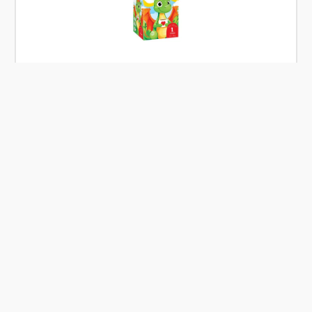
Skladem
Apotheke Dětský čaj BIO Fenyklový 20x1,5g
Od
Apotheke
57 Kč
Přidat
Co je Ošatka?