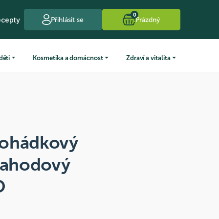
0
ecepty
Přihlásit se
Prázdný
děti
Kosmetika a domácnost
Zdraví a vitalita
Pohádkový
 Jahodový
O