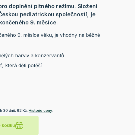
pro doplnění pitného režimu. Složení
Českou pediatrickou společností, je
ukončeného 9. měsíce.
čeného 9. měsíce věku, je vhodný na běžné
mělých barviv a konzervantů
, která děti potěší
h 30 dnů: 62 Kč.
Historie ceny
.
o košíku