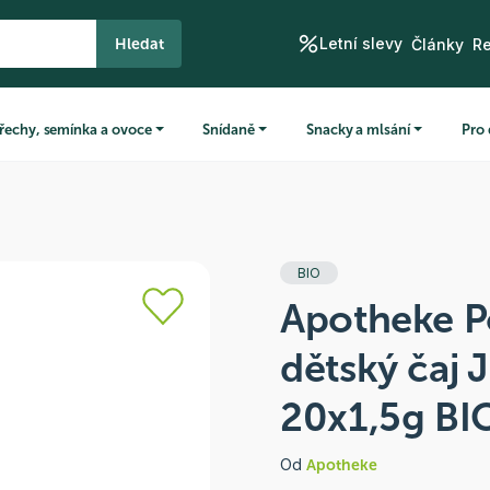
Letní slevy
Hledat
Články
R
řechy, semínka a ovoce
Snídaně
Snacky a mlsání
Pro 
BIO
Apotheke 
dětský čaj
20x1,5g BI
Od
Apotheke