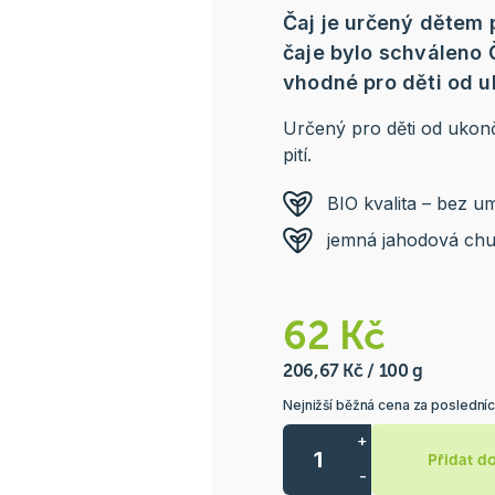
Čaj je určený dětem 
čaje bylo schváleno 
vhodné pro děti od 
Určený pro děti od ukon
pití.
BIO kvalita – bez u
jemná jahodová chuť
62 Kč
206,67 Kč / 100 g
Nejnižší běžná cena za posledníc
+
Přidat d
-