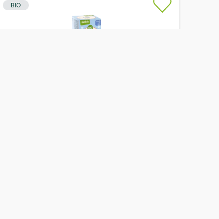
BIO
Skladem
Apotheke Pohádkový dětský čaj Zimní s
rakytníkem 20x1,5g BIO
Od
Apotheke
55 Kč
Přidat
BIO