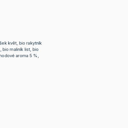
šek květ, bio rakytník
 bio maliník list, bio
jahodové aroma 5 %,