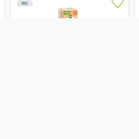
BIO
Skladem
Apotheke Pohádkový dětský čaj Na imunitu s
rakytníkem 20x1,5g BIO
Od
Apotheke
62 Kč
Přidat
BIO