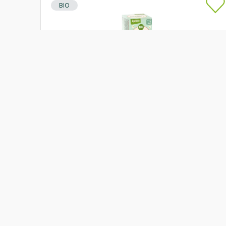
BIO
Skladem
Apotheke Pohádkový dětský čaj Průduškový
20x1,5g BIO
Od
Apotheke
59 Kč
Přidat
BIO