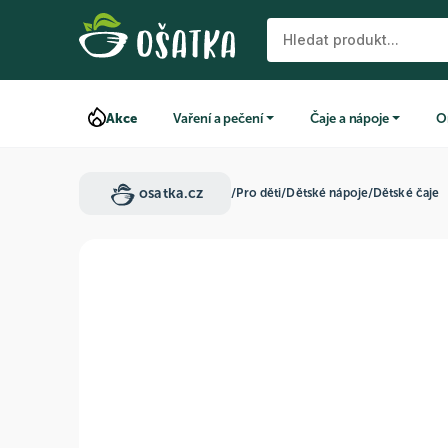
Akce
Vaření a pečení
Čaje a nápoje
O
osatka.cz
/
Pro děti
/
Dětské nápoje
/
Dětské čaje