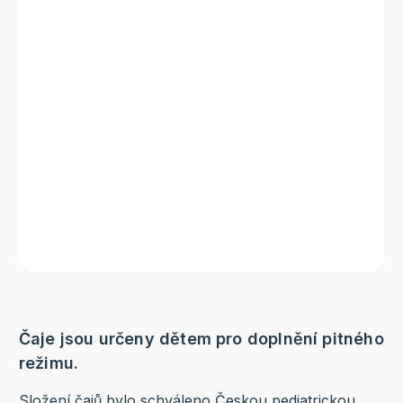
Čaje jsou určeny dětem pro doplnění pitného
režimu.
Složení čajů bylo schváleno Českou pediatrickou