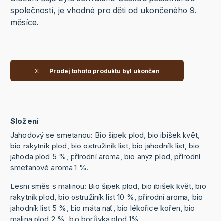
společností, je vhodné pro děti od ukončeného 9.
měsíce.
Prodej tohoto produktu byl ukončen
Složení
Jahodový se smetanou: Bio šípek plod, bio ibišek květ,
bio rakytník plod, bio ostružiník list, bio jahodník list, bio
jahoda plod 5 %, přírodní aroma, bio anýz plod, přírodní
smetanové aroma 1 %.
Lesní směs s malinou: Bio šípek plod, bio ibišek květ, bio
rakytník plod, bio ostružiník list 10 %, přírodní aroma, bio
jahodník list 5 %, bio máta nať, bio lékořice kořen, bio
malina plod 2 %, bio borůvka plod 1%.