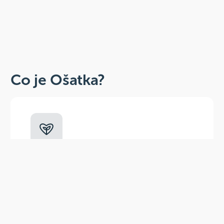
Co je Ošatka?
Dobré, zdravé, přírodní
Široká paleta oblíbených produktů od
více než 100 ověřených značek.