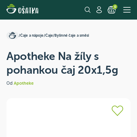
0
/
Čaje a nápoje
/
Čaje
/
Bylinné čaje a směsi
Apotheke Na žíly s
pohankou čaj 20x1,5g
Od
Apotheke