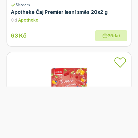
Skladem
Apotheke Čaj Premier lesní směs 20x2 g
Od
Apotheke
63 Kč
Přidat
Skladem
Apotheke Dárková kolekce Ovocné čajování 30
sáčků
Od
Apotheke