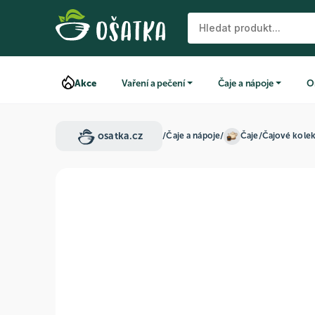
Akce
Vaření a pečení
Čaje a nápoje
O
osatka.cz
/
Čaje a nápoje
/
Čaje
/
Čajové kolek