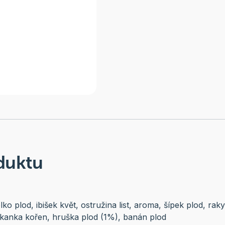
duktu
lko plod, ibišek květ, ostružina list, aroma, šípek plod, rak
ekanka kořen, hruška plod (1%), banán plod