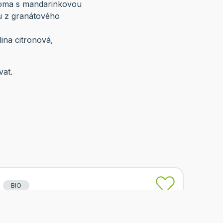
 aroma s mandarinkovou
ou z granátového
lina citronová,
vat.
BIO