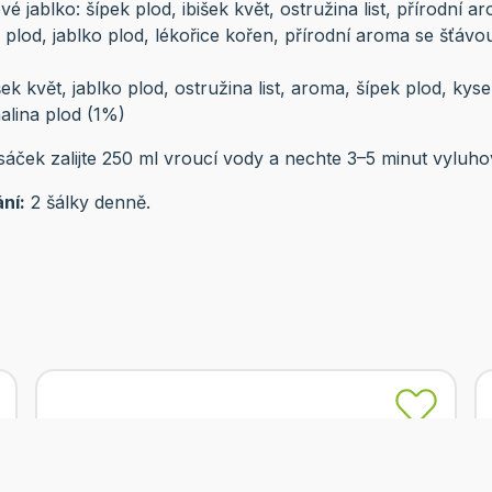
é jablko: šípek plod, ibišek květ, ostružina list, přírodní
 plod, jablko plod, lékořice kořen, přírodní aroma se šťáv
šek květ, jablko plod, ostružina list, aroma, šípek plod, kyse
alina plod (1%)
áček zalijte 250 ml vroucí vody a nechte 3–5 minut vyluho
ní:
2 šálky denně.