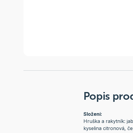
Popis pro
Složení:
Hruška a rakytník: jab
kyselina citronová, č