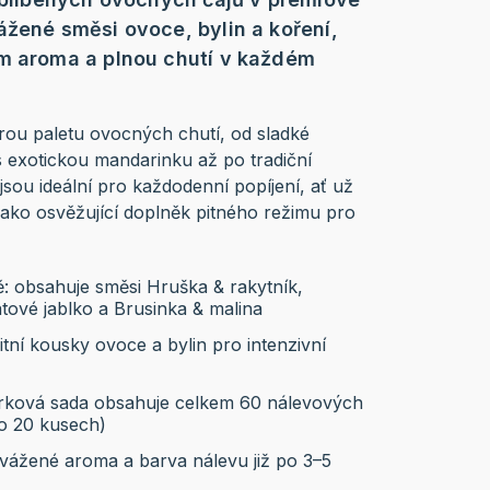
ážené směsi ovoce, bylin a koření,
m aroma a plnou chutí v každém
trou paletu ovocných chutí, od sladké
 exotickou mandarinku až po tradiční
jsou ideální pro každodenní popíjení, ať už
ako osvěžující doplněk pitného režimu pro
utě: obsahuje směsi Hruška & rakytník,
ové jablko a Brusinka & malina
itní kousky ovoce a bylin pro intenzivní
árková sada obsahuje celkem 60 nálevových
po 20 kusech)
vážené aroma a barva nálevu již po 3–5