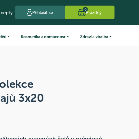
0
ecepty
Přihlásit se
Prázdný
děti
Kosmetika a domácnost
Zdraví a vitalita
olekce
ajů 3x20
 oblíbených ovocných čajů v prémiové