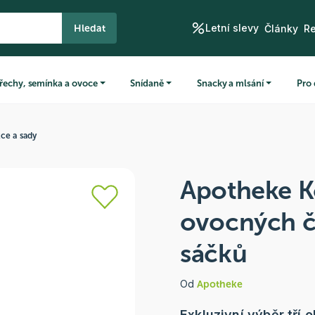
Letní slevy
Hledat
Články
R
řechy, semínka a ovoce
Snídaně
Snacky a mlsání
Pro 
ce a sady
Apotheke K
ovocných č
sáčků
Od
Apotheke
Exkluzivní výběr tří