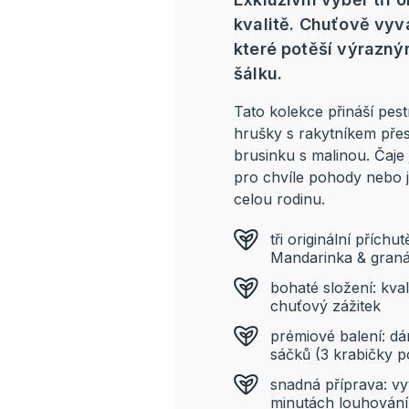
kvalitě. Chuťově vyv
které potěší výrazný
šálku.
Tato kolekce přináší pes
hrušky s rakytníkem přes
brusinku s malinou. Čaje 
pro chvíle pohody nebo j
celou rodinu.
tři originální přích
Mandarinka & granát
bohaté složení: kval
chuťový zážitek
prémiové balení: d
sáčků (3 krabičky 
snadná příprava: vy
minutách louhování