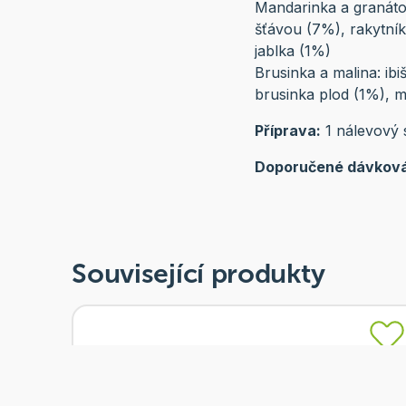
Mandarinka a granátov
šťávou (7%), rakytník
jablka (1%)
Brusinka a malina: ibi
brusinka plod (1%), m
Příprava:
1 nálevový s
Doporučené dávková
Související produkty