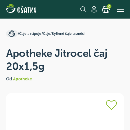
0
/
Čaje a nápoje
/
Čaje
/
Bylinné čaje a směsi
Apotheke Jitrocel čaj
20x1,5g
Od
Apotheke