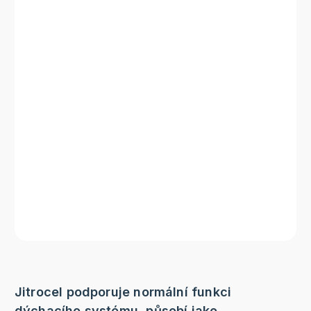
Jitrocel podporuje normální funkci
dýchacího systému, působí jako