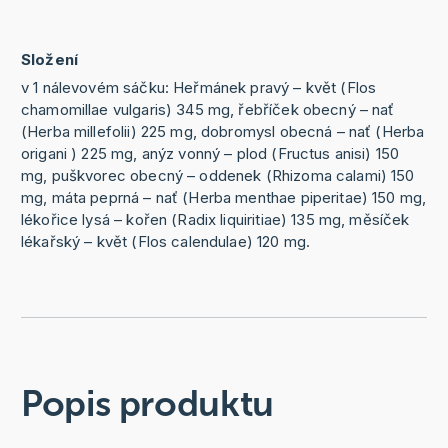
Složení
v 1 nálevovém sáčku: Heřmánek pravý – květ (Flos
chamomillae vulgaris) 345 mg, řebříček obecný – nať
(Herba millefolii) 225 mg, dobromysl obecná – nať (Herba
origani ) 225 mg, anýz vonný – plod (Fructus anisi) 150
mg, puškvorec obecný – oddenek (Rhizoma calami) 150
mg, máta peprná – nať (Herba menthae piperitae) 150 mg,
lékořice lysá – kořen (Radix liquiritiae) 135 mg, měsíček
lékařský – květ (Flos calendulae) 120 mg.
Popis produktu