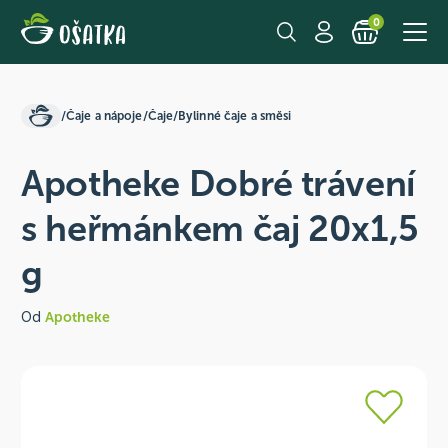
0
/
Čaje a nápoje
/
Čaje
/
Bylinné čaje a směsi
Apotheke Dobré trávení
s heřmánkem čaj 20x1,5
g
Od
Apotheke