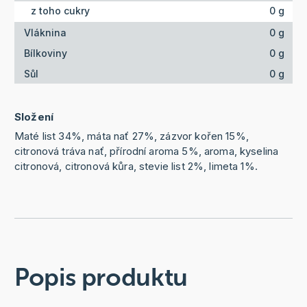
z toho cukry
0 g
Vláknina
0 g
Bílkoviny
0 g
Sůl
0 g
Složení
Maté list 34%, máta nať 27%, zázvor kořen 15%,
citronová tráva nať, přírodní aroma 5%, aroma, kyselina
citronová, citronová kůra, stevie list 2%, limeta 1%.
Popis produktu