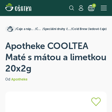
0
/
Čaje a nápoje
/
Čaje
/
Speciální druhy čajů
/
Cold Brew (ledové čaje)
Apotheke COOLTEA
Maté s mátou a limetkou
20x2g
Od
Apotheke