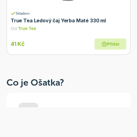
Skladem
True Tea Ledový čaj Yerba Maté 330 ml
Od
True Tea
41 Kč
Přidat
Co je Ošatka?
Dobré, zdravé, přírodní