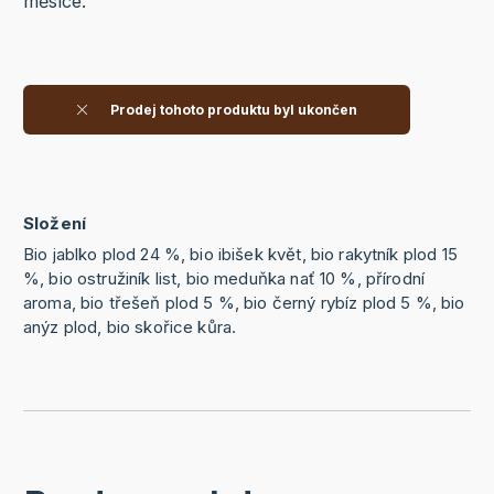
měsíce.
Prodej tohoto produktu byl ukončen
Složení
Bio jablko plod 24 %, bio ibišek květ, bio rakytník plod 15
%, bio ostružiník list, bio meduňka nať 10 %, přírodní
aroma, bio třešeň plod 5 %, bio černý rybíz plod 5 %, bio
anýz plod, bio skořice kůra.