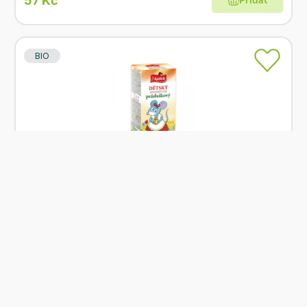
57 Kč
Přidat
BIO
Skladem
Apotheke Dětský čaj BIO Průduškový 20x1,5g
Od
Apotheke
57 Kč
Přidat