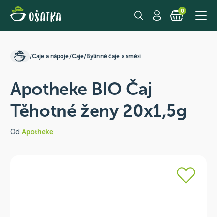
0
/
Čaje a nápoje
/
Čaje
/
Bylinné čaje a směsi
Apotheke BIO Čaj
Těhotné ženy 20x1,5g
Od
Apotheke