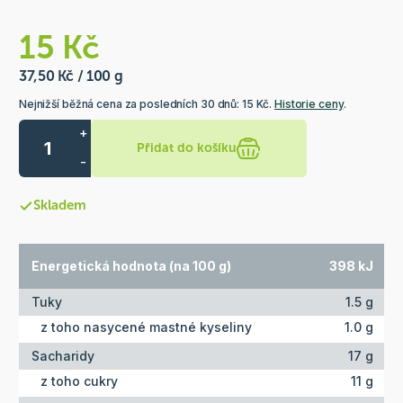
15 Kč
37,50 Kč / 100 g
Nejnižší běžná cena za posledních 30 dnů: 15 Kč.
Historie ceny
.
+
Přidat do košíku
-
Skladem
Energetická hodnota (na 100 g)
398 kJ
Tuky
1.5 g
z toho nasycené mastné kyseliny
1.0 g
Sacharidy
17 g
z toho cukry
11 g