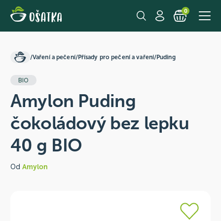
0
/
Vaření a pečení
/
Přísady pro pečení a vaření
/
Puding
BIO
Amylon Puding
čokoládový bez lepku
40 g BIO
Od
Amylon