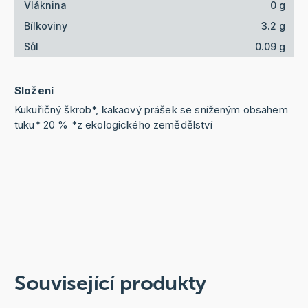
Vláknina
0 g
Bílkoviny
3.2 g
Sůl
0.09 g
Složení
Kukuřičný škrob*, kakaový prášek se sníženým obsahem
tuku* 20 % *z ekologického zemědělství
Související produkty