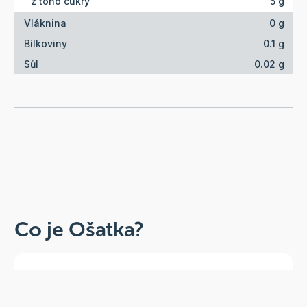
z toho cukry
5 g
Vláknina
0 g
Bílkoviny
0.1 g
Sůl
0.02 g
Co je Ošatka?