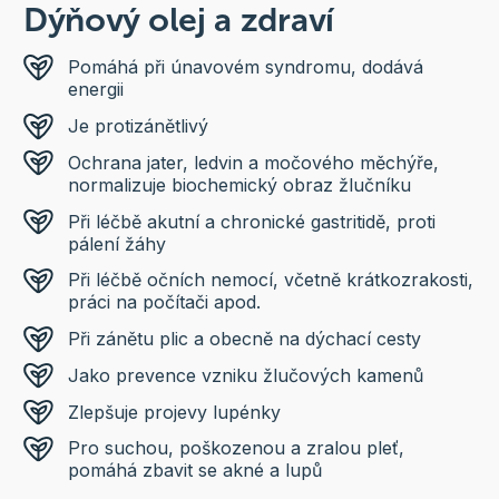
Dýňový olej a zdraví
Pomáhá při únavovém syndromu, dodává
energii
Je protizánětlivý
Ochrana jater, ledvin a močového měchýře,
normalizuje biochemický obraz žlučníku
Při léčbě akutní a chronické gastritidě, proti
pálení žáhy
Při léčbě očních nemocí, včetně krátkozrakosti,
práci na počítači apod.
Při zánětu plic a obecně na dýchací cesty
Jako prevence vzniku žlučových kamenů
Zlepšuje projevy lupénky
Pro suchou, poškozenou a zralou pleť,
pomáhá zbavit se akné a lupů