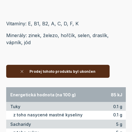
Vitamíny: E, B1, B2, A, C, D, F, K
Minerály: zinek, železo, hořčík, selen, draslík,
vápník, jód
Prodej tohoto produktu byl ukončen
Energetická hodnota (na 100 g)
85 kJ
Tuky
0.1 g
z toho nasycené mastné kyseliny
0.1 g
Sacharidy
5 g