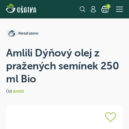
0
/
Nezařazeno
Amlili Dýňový olej z
pražených semínek 250
ml Bio
Od
Amlili