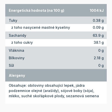
Energetická hodnota (na 100 g)
1004 kJ
Tuky
0.38 g
z toho nasycené mastné kyseliny
0.09 g
Sacharidy
63.9 g
z toho cukry
38.1 g
Vláknina
0 g
Bílkoviny
2.18 g
Sůl
0 g
Alergeny
Obsahuje: obiloviny obsahující lepek, jádra
podzemnice olejné (arašídy), sójové boby (sója),
mléko, suché skořápkové plody, sezamová semena