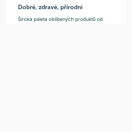
Dobré, zdravé, přírodní
Široká paleta oblíbených produktů od
více než 100 ověřených značek.
Doprava ZDARMA
Do výdejních míst a boxů nad 999 Kč,
doručení na adresu nad 1499 Kč.