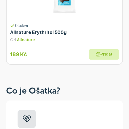
Skladem
Allnature Erythritol 500g
Od
Allnature
189 Kč
Přidat
Co je Ošatka?