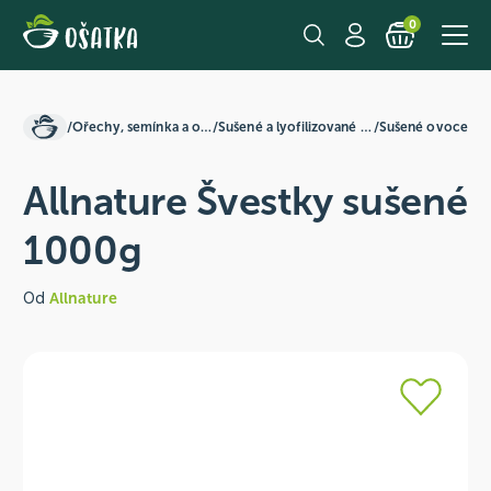
0
/
Ořechy, semínka a ovoce
/
Sušené a lyofilizované plody
/
Sušené ovoce
Allnature Švestky sušené
1000g
Od
Allnature