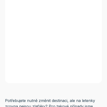
Potřebujete nutně změnit destinaci, ale na letenky
zrovna nejsou zlaťáky? Pro takové případy jsme