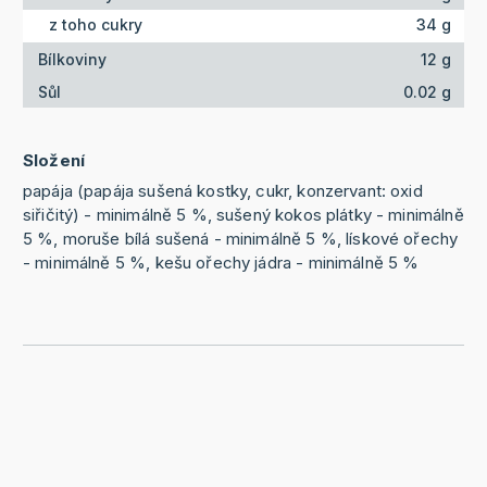
z toho cukry
34 g
Bílkoviny
12 g
Sůl
0.02 g
Složení
papája (papája sušená kostky, cukr, konzervant: oxid
siřičitý) - minimálně 5 %, sušený kokos plátky - minimálně
5 %, moruše bílá sušená - minimálně 5 %, lískové ořechy
- minimálně 5 %, kešu ořechy jádra - minimálně 5 %