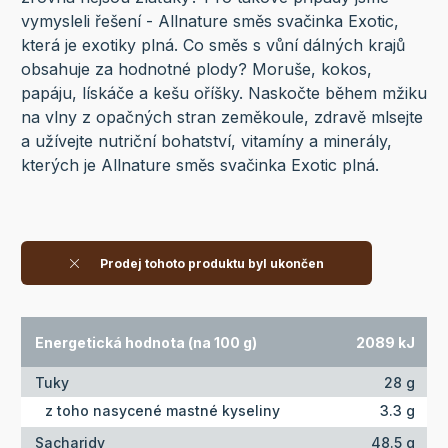
vymysleli řešení - Allnature směs svačinka Exotic,
která je exotiky plná. Co směs s vůní dálných krajů
obsahuje za hodnotné plody? Moruše, kokos,
papáju, lískáče a kešu oříšky. Naskočte během mžiku
na vlny z opačných stran zeměkoule, zdravě mlsejte
a užívejte nutriční bohatství, vitamíny a minerály,
kterých je Allnature směs svačinka Exotic plná.
Prodej tohoto produktu byl ukončen
Energetická hodnota (na 100 g)
2089 kJ
Tuky
28 g
z toho nasycené mastné kyseliny
3.3 g
Sacharidy
48.5 g