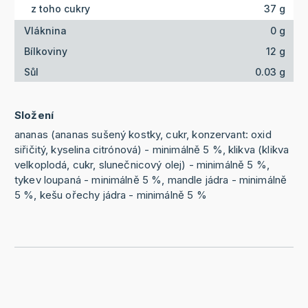
z toho cukry
37 g
Vláknina
0 g
Bílkoviny
12 g
Sůl
0.03 g
Složení
ananas (ananas sušený kostky, cukr, konzervant: oxid
siřičitý, kyselina citrónová) - minimálně 5 %, klikva (klikva
velkoplodá, cukr, slunečnicový olej) - minimálně 5 %,
tykev loupaná - minimálně 5 %, mandle jádra - minimálně
5 %, kešu ořechy jádra - minimálně 5 %