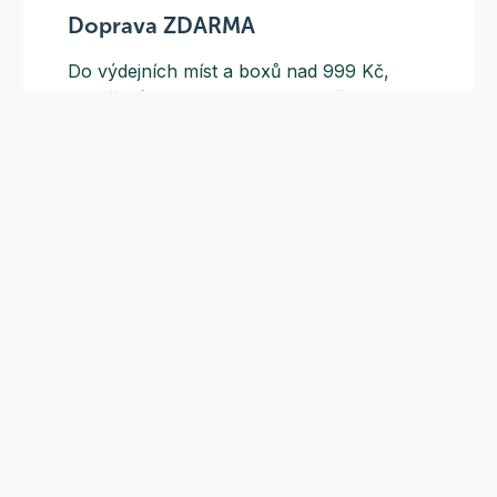
Doprava ZDARMA
Do výdejních míst a boxů nad 999 Kč,
doručení na adresu nad 1499 Kč.
Slevové akce
Tematické kampaně a kampaně s
dodavateli - pravidelně, každý měsíc.