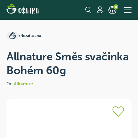
0
/
Nezařazeno
Allnature Směs svačinka
Bohém 60g
Od
Allnature