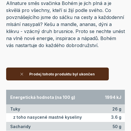
Allnature směs svačinka Bohém je jich plná a je
skvělá pro všechny, kteří si žijí podle svého. Co
povznášejícího jsme do sáčku na cesty a každodenní
mlsání nasypali? Kešu a mandle, ananas, dýni a
klikvu - vzácný druh brusnice. Proto se nechte unést
na vlně nové energie, inspirace a nápadů. Bohém
vás nastartuje do každého dobrodružství.
Prodej tohoto produktu byl ukončen
Energetická hodnota (na 100 g)
1994 kJ
Tuky
26 g
z toho nasycené mastné kyseliny
3.6 g
Sacharidy
50 g