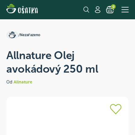
0
/
Nezařazeno
Allnature Olej
avokádový 250 ml
Od
Allnature