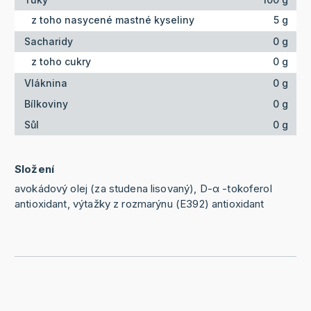
z toho nasycené mastné kyseliny
5 g
Sacharidy
0 g
z toho cukry
0 g
Vláknina
0 g
Bílkoviny
0 g
Sůl
0 g
Složení
avokádový olej (za studena lisovaný), D-α -tokoferol
antioxidant, výtažky z rozmarýnu (E392) antioxidant