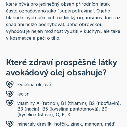
které bývá pro jedinečný obsah přírodních látek
často označováno jako “superpotravina”. O jeho
blahodárných účincích na lidský organismus dnes už
snad ani nelze pochybovat. Jeho obrovskou
výhodou je nejen možnost využití v kuchyni, ale také
v kosmetice a péči o tělo.
Které zdraví prospěšné látky
avokádový olej obsahuje?
kyselina olejová
lecitin
vitaminy A (retinol), B1 (thiamin), B2 (riboflavin),
B3 (nacin), B5 (kyselina pantotenová), B9
(kyselina listová), C, E, K
minerály draslík, hořčík, zinek, mangan, měď,