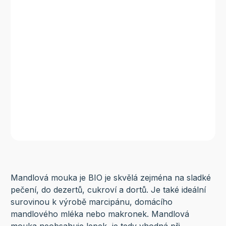
Mandlová mouka je BIO je skvělá zejména na sladké
pečení, do dezertů, cukroví a dortů. Je také ideální
surovinou k výrobě marcipánu, domácího
mandlového mléka nebo makronek. Mandlová
mouka neobsahuje lepek, je tedy vhodná při