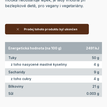
bezlepkové dietě, pro vegany i vegetariány.
Prodej tohoto produktu byl ukončen
Energetická hodnota (na 100 g)
2491 kJ
Tuky
50 g
z toho nasycené mastné kyseliny
4 g
Sacharidy
9 g
z toho cukry
4 g
Bílkoviny
21 g
Sůl
0.003 g