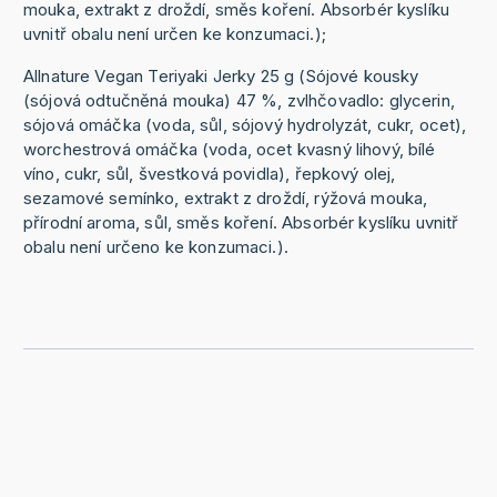
mouka, extrakt z droždí, směs koření. Absorbér kyslíku
uvnitř obalu není určen ke konzumaci.);
Allnature Vegan Teriyaki Jerky 25 g (Sójové kousky
(sójová odtučněná mouka) 47 %, zvlhčovadlo: glycerin,
sójová omáčka (voda, sůl, sójový hydrolyzát, cukr, ocet),
worchestrová omáčka (voda, ocet kvasný lihový, bílé
víno, cukr, sůl, švestková povidla), řepkový olej,
sezamové semínko, extrakt z droždí, rýžová mouka,
přírodní aroma, sůl, směs koření. Absorbér kyslíku uvnitř
obalu není určeno ke konzumaci.).