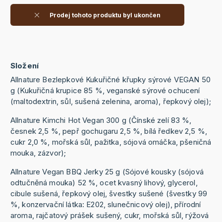
Prodej tohoto produktu byl ukončen
Složení
Allnature Bezlepkové Kukuřičné křupky sýrové VEGAN 50
g (Kukuřičná krupice 85 %, veganské sýrové ochucení
(maltodextrin, sůl, sušená zelenina, aroma), řepkový olej);
Allnature Kimchi Hot Vegan 300 g (Čínské zelí 83 %,
česnek 2,5 %, pepř gochugaru 2,5 %, bílá ředkev 2,5 %,
cukr 2,0 %, mořská sůl, pažitka, sójová omáčka, pšeničná
mouka, zázvor);
Allnature Vegan BBQ Jerky 25 g (Sójové kousky (sójová
odtučněná mouka) 52 %, ocet kvasný lihový, glycerol,
cibule sušená, řepkový olej, švestky sušené (švestky 99
%, konzervační látka: E202, slunečnicový olej), přírodní
aroma, rajčatový prášek sušený, cukr, mořská sůl, rýžová