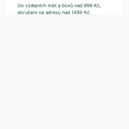
Do výdejních míst a boxů nad 999 Kč,
doručení na adresu nad 1499 Kč.
Slevové akce
Tematické kampaně a kampaně s
dodavateli - pravidelně, každý měsíc.