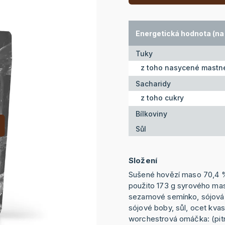
Energetická hodnota (na 
Tuky
z toho nasycené mastné
Sacharidy
z toho cukry
Bílkoviny
Sůl
Složení
Sušené hovězí maso 70,4 %
použito 173 g syrového masa
sezamové semínko, sójová 
sójové boby, sůl, ocet kvas
worchestrová omáčka: (pit