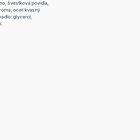
 víno, švestková povidla,
 aroma, ocet kvasný
vadlo: glycerol,
í.