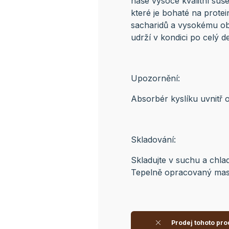
naše vysoce kvalitní su
které je bohaté na prote
sacharidů a vysokému obs
udrží v kondici po celý d
Upozornění:
Absorbér kyslíku uvnitř o
Skladování:
Skladujte v suchu a chla
Tepelně opracovaný masn
Prodej tohoto pro