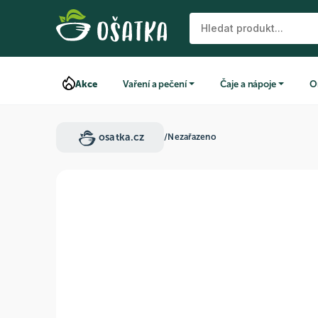
Akce
Vaření a pečení
Čaje a nápoje
O
osatka.cz
/
Nezařazeno