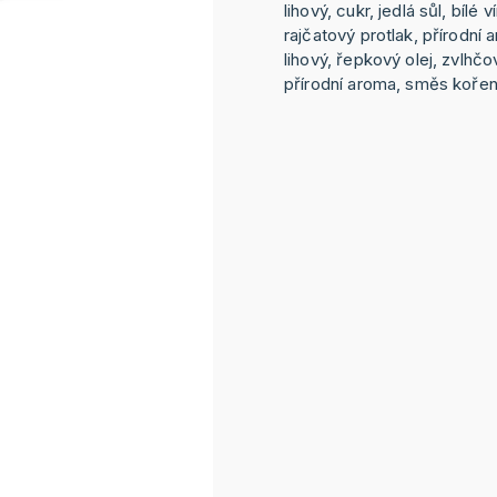
lihový, cukr, jedlá sůl, bílé
rajčatový protlak, přírodní
lihový, řepkový olej, zvlhčo
přírodní aroma, směs kořen