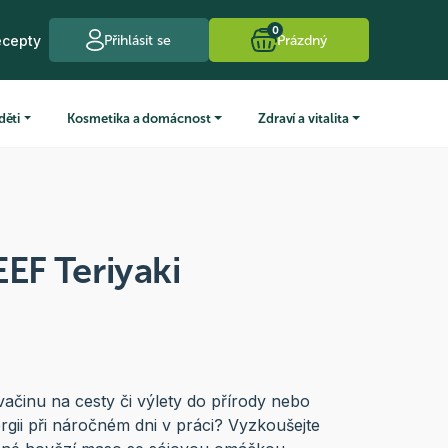
0
ecepty
Přihlásit se
Prázdný
děti
Kosmetika a domácnost
Zdraví a vitalita
EEF Teriyaki
vačinu na cesty či výlety do přírody nebo
rgii při náročném dni v práci? Vyzkoušejte