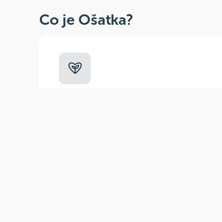
Co je Ošatka?
Dobré, zdravé, přírodní
Široká paleta oblíbených produktů od
více než 100 ověřených značek.
Zák
(pra
E-m
Tel