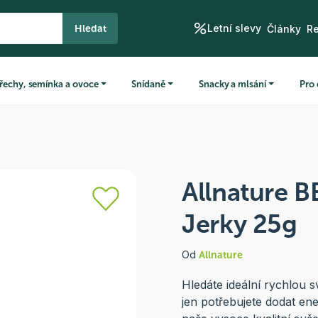
Letní slevy
Hledat
Články
R
řechy, semínka a ovoce
Snídaně
Snacky a mlsání
Pro 
Allnature B
Jerky 25g
Od
Allnature
Hledáte ideální rychlou s
jen potřebujete dodat ene