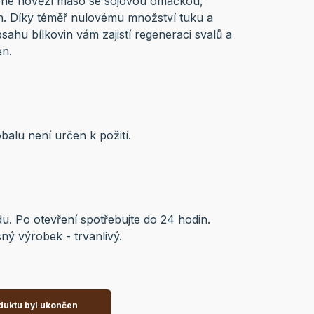
šené hovězí maso se sójovou omáčkou,
in. Díky téměř nulovému množství tuku a
ahu bílkovin vám zajistí regeneraci svalů a
en.
balu není určen k požití.
du. Po otevření spotřebujte do 24 hodin.
ý výrobek - trvanlivý.
duktu byl ukončen