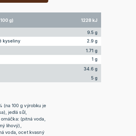
100 g)
1228 kJ
9.5 g
 kyseliny
2.9 g
1.71 g
1 g
34.6 g
5 g
 (na 100 g výrobku je
), jedlá sůl,
omáčka: (pitná voda,
ný lihový),
ná voda, ocet kvasný