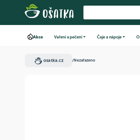
Akce
Vaření a pečení
Čaje a nápoje
O
osatka.cz
/
Nezařazeno