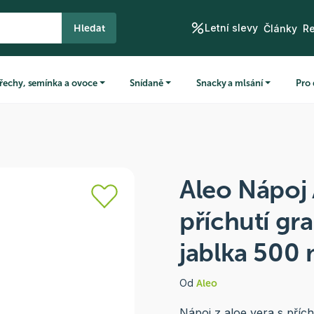
Letní slevy
Hledat
Články
R
řechy, semínka a ovoce
Snídaně
Snacky a mlsání
Pro 
Aleo Nápoj 
příchutí gr
jablka 500 
Od
Aleo
Nápoj z aloe vera s přích