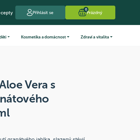
0
ecepty
Přihlásit se
Prázdný
děti
Kosmetika a domácnost
Zdraví a vitalita
Aloe Vera s
anátového
ml
utí granátvého jablka, slazený stévií.