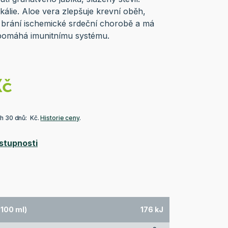
lie. Aloe vera zlepšuje krevní oběh,
, brání ischemické srdeční chorobě a má
a pomáhá imunitnímu systému.
Kč
ch 30 dnů: Kč.
Historie ceny
.
stupnosti
 100 ml)
176 kJ