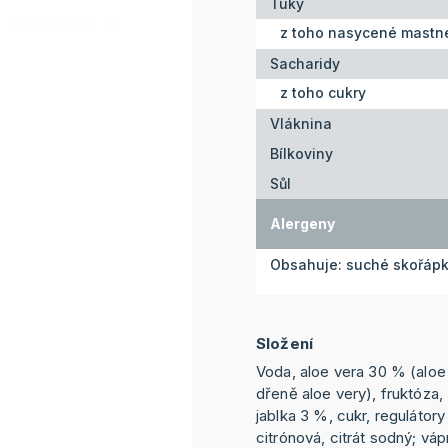
Tuky
z toho nasycené mastné
Sacharidy
z toho cukry
Vláknina
Bílkoviny
Sůl
Alergeny
Obsahuje: suché skořáp
Složení
Voda, aloe vera 30 % (aloe
dřeně aloe very), fruktóza,
jablka 3 %, cukr, regulátory
citrónová, citrát sodný; váp