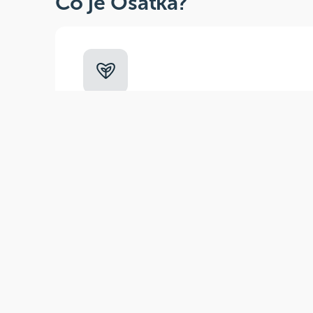
Co je Ošatka?
Dobré, zdravé, přírodní
Široká paleta oblíbených produktů od
více než 100 ověřených značek.
Zák
(pra
E-m
Tel
Odběr novinek
Tel
Nepropásněte naše sezónní akce a nejnovější