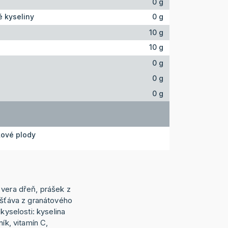
0 g
 kyseliny
0 g
10 g
10 g
0 g
0 g
0 g
kové plody
 vera dřeň, prášek z
 šťáva z granátového
 kyselosti: kyselina
ník, vitamín C,