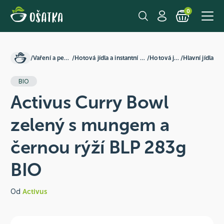
0
/
Vaření a pečení
/
Hotová jídla a instantní směsi
/
Hotová jídla
/
Hlavní jídla
BIO
Activus Curry Bowl
zelený s mungem a
černou rýží BLP 283g
BIO
Od
Activus