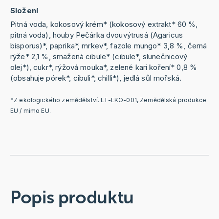
Složení
Pitná voda, kokosový krém* (kokosový extrakt* 60 %,
pitná voda), houby Pečárka dvouvýtrusá (Agaricus
bisporus)*, paprika*, mrkev*, fazole mungo* 3,8 %, černá
rýže* 2,1 %, smažená cibule* (cibule*, slunečnicový
olej*), cukr*, rýžová mouka*, zelené kari koření* 0,8 %
(obsahuje pórek*, cibuli*, chilli*), jedlá sůl mořská.
*Z ekologického zemědělství. LT-EKO-001, Zemědělská produkce
EU / mimo EU.
Popis produktu