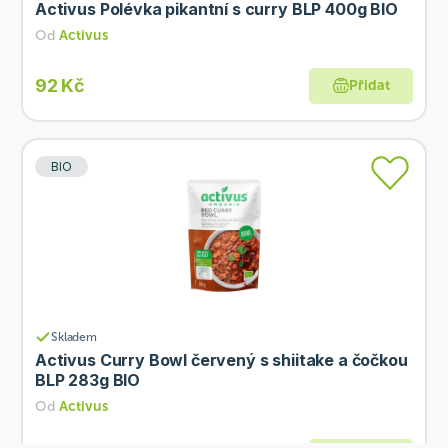
Activus Polévka pikantní s curry BLP 400g BIO
Od
Activus
92 Kč
Přidat
BIO
Skladem
Activus Curry Bowl červený s shiitake a čočkou
BLP 283g BIO
Od
Activus