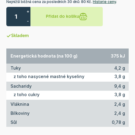
Nejnižší běžná cena za posledních 30 dnů: 80 Kč.
Historie ceny
.
+
Přidat do košíku
-
Skladem
Energetická hodnota (na 100 g)
375 kJ
Tuky
4,2 g
z toho nasycené mastné kyseliny
3,8 g
Sacharidy
9,4 g
z toho cukry
3,8 g
Vláknina
2,4 g
Bílkoviny
2,4 g
Sůl
0,78 g