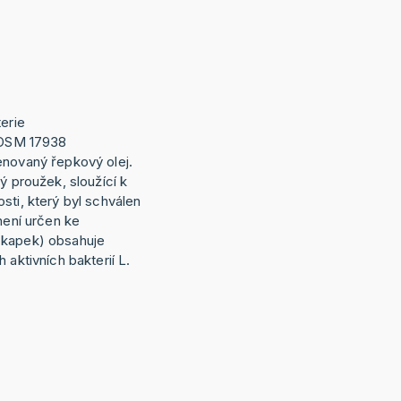
terie
i DSM 17938
enovaný řepkový olej.
ý proužek, sloužící k
sti, který byl schválen
 není určen ke
 kapek) obsahuje
 aktivních bakterií L.