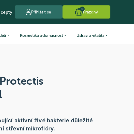
0
ecepty
Přihlásit se
Prázdný
děti
Kosmetika a domácnost
Zdraví a vitalita
Protectis
l
jící aktivní živé bakterie důležité
í střevní mikroflóry.