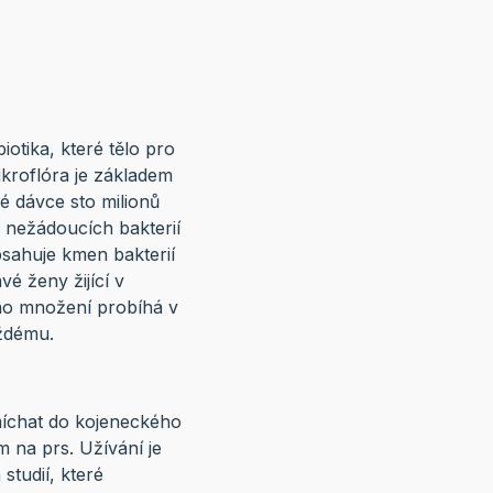
iotika, které tělo pro
ikroflóra je základem
é dávce sto milionů
m nežádoucích bakterií
sahuje kmen bakterií
é ženy žijící v
ho množení probíhá v
aždému.
míchat do kojeneckého
 na prs. Užívání je
tudií, které