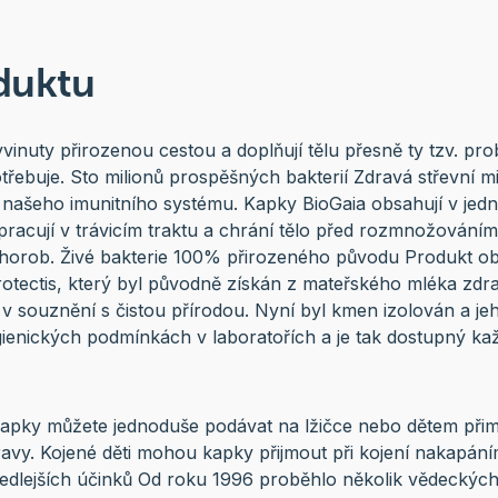
duktu
inuty přirozenou cestou a doplňují tělu přesně ty tzv. prob
řebuje. Sto milionů prospěšných bakterií Zdravá střevní m
našeho imunitního systému. Kapky BioGaia obsahují v jedn
é pracují v trávicím traktu a chrání tělo před rozmnožování
horob. Živé bakterie 100% přirozeného původu Produkt ob
rotectis, který byl původně získán z mateřského mléka zdrav
 souznění s čistou přírodou. Nyní byl kmen izolován a je
gienických podmínkách v laboratořích a je tak dostupný k
apky můžete jednoduše podávat na lžičce nebo dětem při
avy. Kojené děti mohou kapky přijmout při kojení nakapáním
dlejších účinků Od roku 1996 proběhlo několik vědeckých s