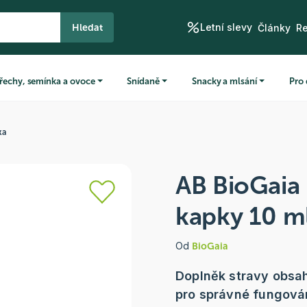
Letní slevy
Hledat
Články
R
řechy, semínka a ovoce
Snídaně
Snacky a mlsání
Pro 
ka
AB BioGaia 
kapky 10 m
Od
BioGaia
Doplněk stravy obsahu
pro správné fungován