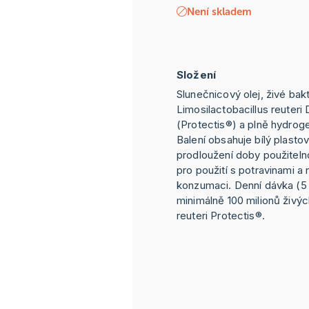
Není skladem
Složení
Slunečnicový olej, živé bak
Limosilactobacillus reuter
(Protectis®) a plně hydrog
Balení obsahuje bílý plastov
prodloužení doby použitelno
pro použití s potravinami a
konzumaci. Denní dávka (5
minimálně 100 milionů živých
reuteri Protectis®.