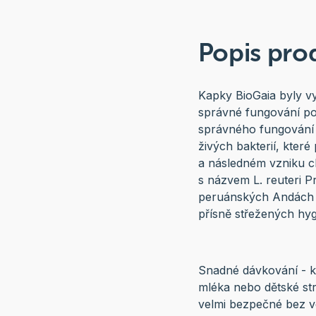
Popis pro
Kapky BioGaia byly vyv
správné fungování pot
správného fungování 
živých bakterií, kter
a následném vzniku c
s názvem L. reuteri P
peruánských Andách v
přísně střežených hy
Snadné dávkování - k
mléka nebo dětské str
velmi bezpečné bez ve