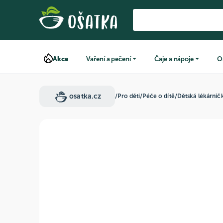
Akce
Vaření a pečení
Čaje a nápoje
O
osatka.cz
/
Pro děti
/
Péče o dítě
/
Dětská lékárnič