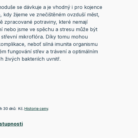
noduše se dávkuje a je vhodný i pro kojence
ě, kdy žijeme ve znečištěném ovzduší měst,
 zpracované potraviny, které nemají
ní nebo jsme ve spěchu a stresu může být
 střevní mikroflóra. Díky tomu mohou
komplikace, neboť silná imunita organismu
m fungování střev a trávení a optimálním
h živých bakteriích uvnitř.
ch 30 dnů: Kč.
Historie ceny
.
stupnosti