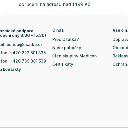
doručení na adresu nad 1499 Kč.
O nás
Vše o 
aznická podpora
covní dny 8:00 - 15:30)
Proč Ošatka?
Doprava
ail:
eshop@osatka.cz
Naše pobočky
Obchod
efon:
+420 222 501 335
Člen skupiny Medicon
Reklam
efon:
+420 739 381 539
Certifikáty
Ochran
ší kontakty