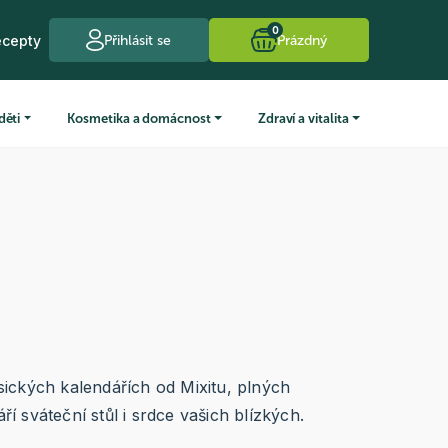
0
ecepty
Přihlásit se
Prázdný
děti
Kosmetika a domácnost
Zdraví a vitalita
sických kalendářích od Mixitu, plných
í sváteční stůl i srdce vašich blízkých.