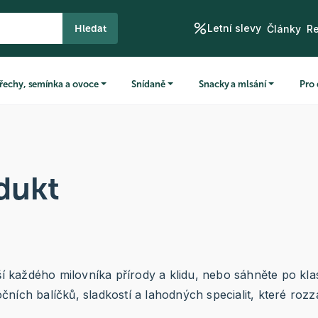
Letní slevy
Hledat
Články
R
řechy, semínka a ovoce
Snídaně
Snacky a mlsání
Pro 
dukt
ší každého milovníka přírody a klidu, nebo sáhněte po kla
ch balíčků, sladkostí a lahodných specialit, které rozzář