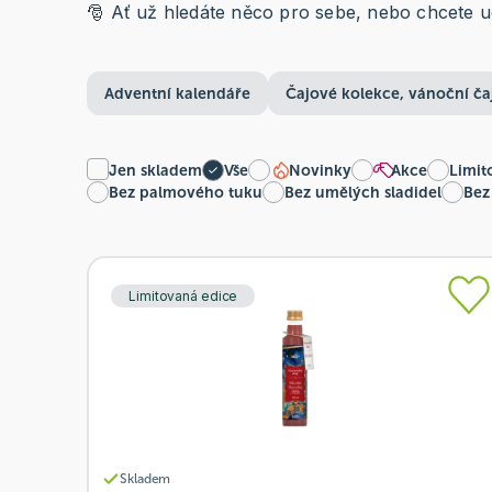
🎅 Ať už hledáte něco pro sebe, nebo chcete ud
Adventní kalendáře
Čajové kolekce, vánoční ča
Jen skladem
Vše
Novinky
Akce
Limit
Bez palmového tuku
Bez umělých sladidel
Bez
Limitovaná edice
Skladem