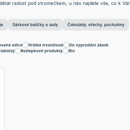
ělat radost pod stromečkem, u nás najdete vše, co k Váno
je
Dárkové balíčky a sady
Čokolády, ořechy, pochutiny
ovaná edice
Krátká trvanlivost
Do vyprodání zásob
 laktózy
Bezlepkové produkty
Bio