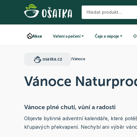
Akce
Vaření a pečení
Čaje a nápoje
O
osatka.cz
/
Vánoce
Vánoce Naturpro
Vánoce plné chutí, vůní a radosti
Objevte bylinné adventní kalendáře, které potě
křupavých překvapení. Nechybí ani výběr vánoční